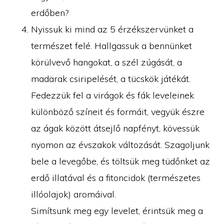
erdőben?
Nyissuk ki mind az 5 érzékszervünket a
természet felé. Hallgassuk a bennünket
körülvevő hangokat, a szél zúgását, a
madarak csiripelését, a tücskök játékát.
Fedezzük fel a virágok és fák leveleinek
különböző színeit és formáit, vegyük észre
az ágak között átsejlő napfényt, kövessük
nyomon az évszakok változását. Szagoljunk
bele a levegőbe, és töltsük meg tüdőnket az
erdő illatával és a fitoncidok (természetes
illóolajok) aromáival.
Simítsunk meg egy levelet, érintsük meg a