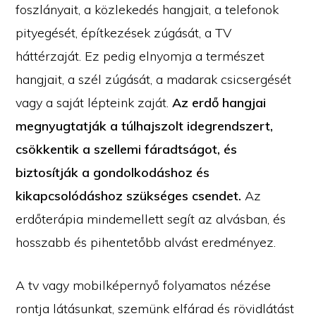
foszlányait, a közlekedés hangjait, a telefonok
pityegését, építkezések zúgását, a TV
háttérzaját. Ez pedig elnyomja a természet
hangjait, a szél zúgását, a madarak csicsergését
vagy a saját lépteink zaját.
Az erdő hangjai
megnyugtatják a túlhajszolt idegrendszert,
csökkentik a szellemi fáradtságot, és
biztosítják a gondolkodáshoz és
kikapcsolódáshoz szükséges csendet.
Az
erdőterápia mindemellett segít az alvásban, és
hosszabb és pihentetőbb alvást eredményez.
A tv vagy mobilképernyő folyamatos nézése
rontja látásunkat, szemünk elfárad és rövidlátást