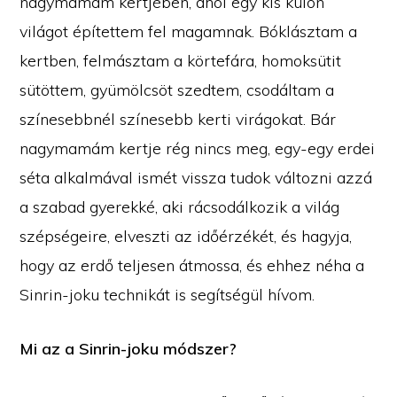
nagymamám kertjében, ahol egy kis külön
világot építettem fel magamnak. Bóklásztam a
kertben, felmásztam a körtefára, homoksütit
sütöttem, gyümölcsöt szedtem, csodáltam a
színesebbnél színesebb kerti virágokat. Bár
nagymamám kertje rég nincs meg, egy-egy erdei
séta alkalmával ismét vissza tudok változni azzá
a szabad gyerekké, aki rácsodálkozik a világ
szépségeire, elveszti az időérzékét, és hagyja,
hogy az erdő teljesen átmossa, és ehhez néha a
Sinrin-joku technikát is segítségül hívom.
Mi az a Sinrin-joku módszer?