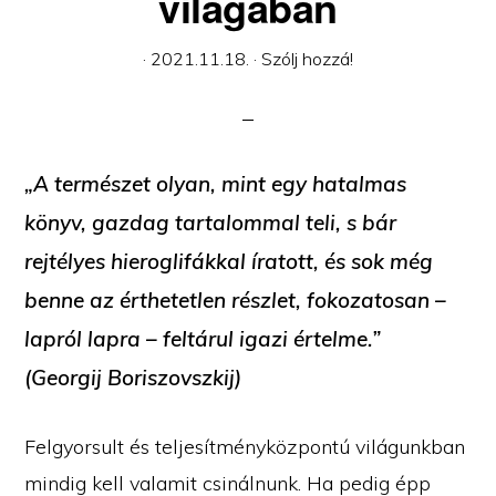
világában
·
2021.11.18.
·
Szólj hozzá!
„A természet olyan, mint egy hatalmas
könyv, gazdag tartalommal teli, s bár
rejtélyes hieroglifákkal íratott, és sok még
benne az érthetetlen részlet, fokozatosan –
lapról lapra – feltárul igazi értelme.”
(Georgij Boriszovszkij)
Felgyorsult és teljesítményközpontú világunkban
mindig kell valamit csinálnunk. Ha pedig épp