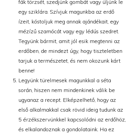
fák törzsét, szedjünk gombát vagy üljünk le
egy sziklára. Szívjuk magunkba az erdő
ízeit, kóstoljuk meg annak ajándékait, egy
mézízű szamócát vagy egy lédús szedret.
Tegyünk bármit, amit jól esik megtenni az
erdőben, de mindezt úgy, hogy tiszteletben
tarjuk a természetet, és nem okozunk kárt
benne!
Legyünk türelmesek magunkkal a séta
során, hiszen nem mindenkinek válik be
ugyanaz a recept. Elképzelhető, hogy az
első alkalmakkal csak rövid ideig tudunk az
5 érzékszervünkkel kapcsolódni az erdőhöz,
és elkalandoznak a gondolataink. Ha ez