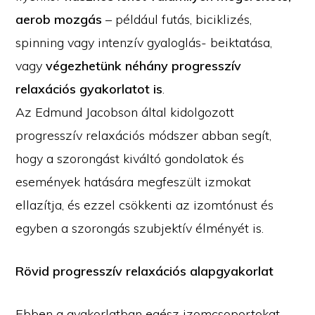
aerob mozgás
– például futás, biciklizés,
spinning vagy intenzív gyaloglás- beiktatása,
vagy
végezhetünk néhány progresszív
relaxációs gyakorlatot is
.
Az Edmund Jacobson által kidolgozott
progresszív relaxációs módszer abban segít,
hogy a szorongást kiváltó gondolatok és
események hatására megfeszült izmokat
ellazítja, és ezzel csökkenti az izomtónust és
egyben a szorongás szubjektív élményét is.
Rövid progresszív relaxációs alapgyakorlat
Ebben a gyakorlatban egész izomcsoportokat