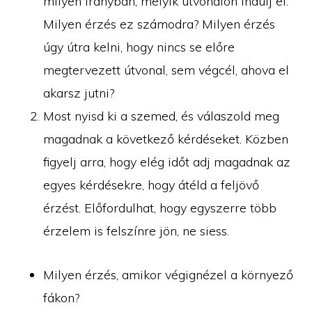
milyen irányban, melyik útvonalon indulj el.
Milyen érzés ez számodra? Milyen érzés
úgy útra kelni, hogy nincs se előre
megtervezett útvonal, sem végcél, ahova el
akarsz jutni?
Most nyisd ki a szemed, és válaszold meg
magadnak a következő kérdéseket. Közben
figyelj arra, hogy elég időt adj magadnak az
egyes kérdésekre, hogy átéld a feljövő
érzést. Előfordulhat, hogy egyszerre több
érzelem is felszínre jön, ne siess.
Milyen érzés, amikor végignézel a környező
fákon?