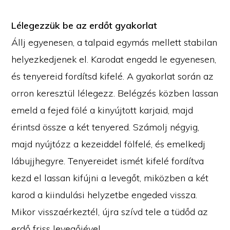
Lélegezzük be az erdőt gyakorlat
Állj egyenesen, a talpaid egymás mellett stabilan
helyezkedjenek el. Karodat engedd le egyenesen,
és tenyereid fordítsd kifelé. A gyakorlat során az
orron keresztül lélegezz. Belégzés közben lassan
emeld a fejed fölé a kinyújtott karjaid, majd
érintsd össze a két tenyered. Számolj négyig,
majd nyújtózz a kezeiddel fölfelé, és emelkedj
lábujjhegyre. Tenyereidet ismét kifelé fordítva
kezd el lassan kifújni a levegőt, miközben a két
karod a kiindulási helyzetbe engeded vissza.
Mikor visszaérkeztél, újra szívd tele a tüdőd az
erdő friss levegőjével.