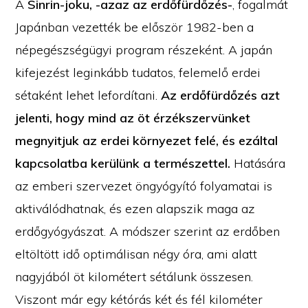
A
Sinrin-joku, -azaz az erdőfürdőzés-
, fogalmát
Japánban vezették be először 1982-ben a
népegészségügyi program részeként. A japán
kifejezést leginkább tudatos, felemelő erdei
sétaként lehet lefordítani.
Az erdőfürdőzés azt
jelenti, hogy mind az öt érzékszervünket
megnyitjuk az erdei környezet felé, és ezáltal
kapcsolatba kerülünk a természettel.
Hatására
az emberi szervezet öngyógyító folyamatai is
aktiválódhatnak, és ezen alapszik maga az
erdőgyógyászat. A módszer szerint az erdőben
eltöltött idő optimálisan négy óra, ami alatt
nagyjából öt kilométert sétálunk összesen.
Viszont már egy kétórás két és fél kilométer