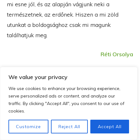
mi esne jól, és az alapján vágjunk neki a
természetnek, az erdőnek. Hiszen a mi zöld
utunkat a boldogsághoz csak mi magunk
találhatjuk meg.
Réti Orsolya
Felhasznált irodalom:
We value your privacy
We use cookies to enhance your browsing experience,
Dr. Csing Li: Sinrin-Joku – A fák gyógyító ereje
serve personalized ads or content, and analyze our
(Kossuth Kiadó 2018)
traffic. By clicking "Accept All", you consent to our use of
Copyright © 2026 · szemelyisegfejlesztocentrum.hu · info@szfc.hu
cookies.
Sarah Ivens: Erdőterápia – Sinrin-joku, avagy a
GYAKORI KÉRDÉSEK
KAPCSOLAT
ADATKEZELÉSI NYILATKOZAT
FACEBOOK
LINKEDIN
zöld út a boldogsághoz (Libri Kiadó 2018)
Customize
Reject All
Accept All
Martha Davis, Elizabeth Robbins Eshelman,