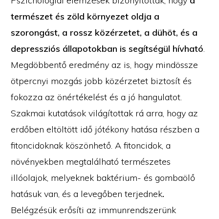
Pszichológiai elemzések bizonyították, hogy
a
természet és zöld környezet oldja a
szorongást, a rossz közérzetet, a dühöt, és a
depressziós állapotokban is segítségül hívható
.
Megdöbbentő eredmény az is, hogy mindössze
ötpercnyi mozgás jobb közérzetet biztosít és
fokozza az önértékelést és a jó hangulatot.
Szakmai kutatások világítottak rá arra, hogy az
erdőben eltöltött idő jótékony hatása részben a
fitoncidoknak köszönhető. A fitoncidok, a
növényekben megtalálható természetes
illóolajok, melyeknek baktérium- és gombaölő
hatásuk van, és a levegőben terjednek
.
Belégzésük erősíti az immunrendszerünk