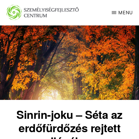
Skip
MENU
to
main
SZEMÉLYISÉGFEJLESZTŐ
CENTRUM
content
Sinrin-joku – Séta az
erdőfürdőzés rejtett