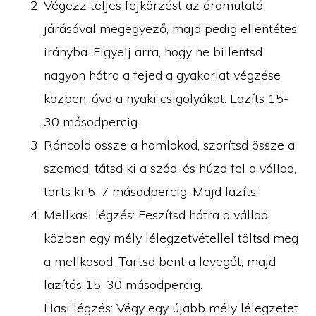
Végezz teljes fejkörzést az óramutató
járásával megegyező, majd pedig ellentétes
irányba. Figyelj arra, hogy ne billentsd
nagyon hátra a fejed a gyakorlat végzése
közben, óvd a nyaki csigolyákat. Lazíts 15-
30 másodpercig.
Ráncold össze a homlokod, szorítsd össze a
szemed, tátsd ki a szád, és húzd fel a vállad,
tarts ki 5-7 másodpercig. Majd lazíts.
Mellkasi légzés: Feszítsd hátra a vállad,
közben egy mély lélegzetvétellel töltsd meg
a mellkasod. Tartsd bent a levegőt, majd
lazítás 15-30 másodpercig.
Hasi légzés: Végy egy újabb mély lélegzetet