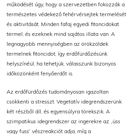
működését úgy, hogy a szervezetben fokozzák a
természetes védekező fehérvérsejtek termelését
és aktivitását. Minden fafaj egyedi fitoncidokat
termel, és ezeknek mind sajátos illata van. A
legnagyobb mennyiségben az örökzöldek
termelnek fitoncidot, így erdőfürdőzésünk
helyszínéül, ha tehetjük, válasszunk bizonyos
időközönként fenyőerdőt is.
Az erdőfürdőzés tudományosan igazoltan
csökkenti a stresszt. Vegetatív idegrendszerünk
két részből áll, és egyensúlyra törekszik. A
szimpatikus idegrendszer az ingerekre az „üss
vagy fuss” vészreakciót adja, míg a