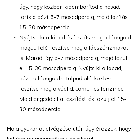
úgy, hogy közben kidomborítod a hasad,
tarts a pózt 5-7 másodpercig, majd lazítás
15-30 másodpercig.
Nyújtsd ki a lábad és feszíts meg a lábujjaid
magad felé, feszítsd meg a lábszárizmokat
is. Maradj így 5-7 másodpercig, majd lazulj
el 15-30 másodpercig. Nyújts ki a lábad,
húzd a lábujjaid a talpad alá, közben
feszítsd meg a vádlid, comb- és farizmod.
Majd engedd el a feszítést, és lazulj el 15-
30 másodpercig.
Ha a gyakorlat elvégzése után úgy érezzük, hogy
kellően megnyugodtunk, és sikerült