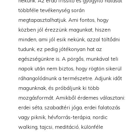
nekünk. Az erdő frissítő és gyógyító hatását
többféle tevékenység során
megtapasztalhatjuk. Ami fontos, hogy
közben jól érezzünk magunkat, hiszen
minden, ami jól esik nekünk, azzal töltődni
tudunk, ez pedig jótékonyan hat az
egészségünkre is. A pörgős, munkával teli
napok után nem biztos, hogy rögtön sikerül
ráhangolódnunk a természetre. Adjunk időt
magunknak, és próbáljunk ki több
mozgásformát. Amikből érdemes választani:
erdei séta, szabadtéri jóga, erdei falatozás
vagy piknik, hévforrás-terápia, nordic
walking, tajcsi, meditáció, különféle