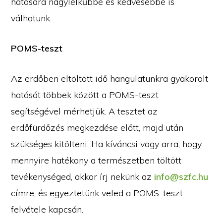
hatására nagylelkűbbé és kedvesebbé is
válhatunk.
POMS-teszt
Az erdőben eltöltött idő hangulatunkra gyakorolt
hatását többek között a POMS-teszt
segítségével mérhetjük. A tesztet az
erdőfürdőzés megkezdése előtt, majd után
szükséges kitölteni. Ha kíváncsi vagy arra, hogy
mennyire hatékony a természetben töltött
tevékenységed, akkor írj nekünk az
info@szfc.hu
címre, és egyeztetünk veled a POMS-teszt
felvétele kapcsán.