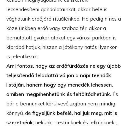
lecsendesíteni gondolatainkat, akkor bele is
vághatunk erdőjáró rituálénkba. Ha pedig nincs a
közelünkben erdő vagy szabad tér, akkor a
bemutatott gyakorlatokat egy városi parkban is
kipróbálhatjuk, hiszen a jótékony hatás ilyenkor
is jelentkezik.
Ami fontos, hogy az erdőfürdőzés ne egy újabb
teljesítendő feladattá váljon a napi teendők
listáján, hanem hogy egy menedék lehessen,
amiben megpihenhetünk és feltöltődhetünk.
És
bár a bennünket körülvevő zajban nem mindig
könnyű, de
figyeljünk befelé, halljuk meg, mit is
szeretnénk
, nekünk, -testünknek és lelkünknek-,