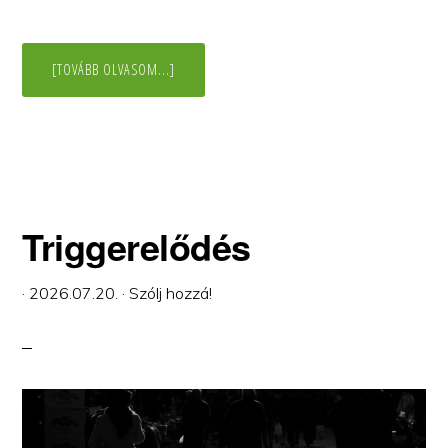
ABOUT
[TOVÁBB OLVASOM...]
MIÉRT
OLYAN
NEHÉZ
TUDNI,
HOGY
VALÓJÁBAN
MIT
AKARUNK?
Triggerelődés
·
2026.07.20.
·
Szólj hozzá!