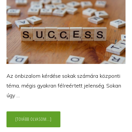
Az önbizalom kérdése sokak számára központi
téma, mégis gyakran félreértett jelenség. Sokan
úgy …
ABOUT
[TOVÁBB OLVASOM...]
ÖNBIZALOMÉPÍTÉS