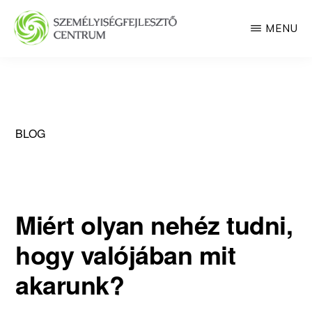
Skip
MENU
to
main
SZEMÉLYISÉGFEJLESZTŐ
CENTRUM
content
BLOG
Miért olyan nehéz tudni,
hogy valójában mit
akarunk?