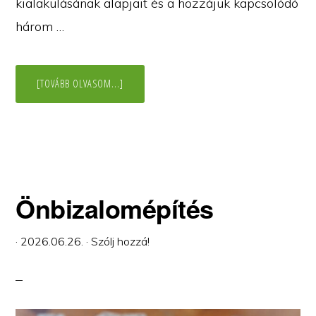
kialakulásának alapjait és a hozzájuk kapcsolódó
három …
ABOUT
[TOVÁBB OLVASOM...]
SÉMÁK
2.0
–
MEGKÜZDÉSI
MÓDOK
Önbizalomépítés
·
2026.06.26.
·
Szólj hozzá!