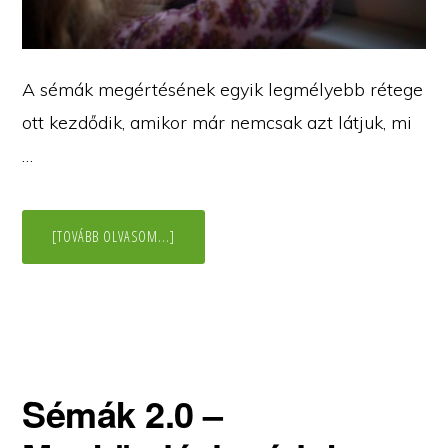
A sémák megértésének egyik legmélyebb rétege
ott kezdődik, amikor már nemcsak azt látjuk, mi
…
ABOUT
[TOVÁBB OLVASOM...]
SÉMÁK
3.0
–
BELSŐ
GYERMEKÜNK
Sémák 2.0 –