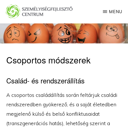
Skip
MENU
to
main
SZEMÉLYISÉGFEJLESZTŐ
CENTRUM
content
Csoportos módszerek
Család- és rendszerállítás
A csoportos családállítás során feltárjuk családi
rendszeredben gyökerező, és a saját életedben
megjelenő külső és belső konfliktusaidat
(transzgenerációs hatás), lehetőség szerint a