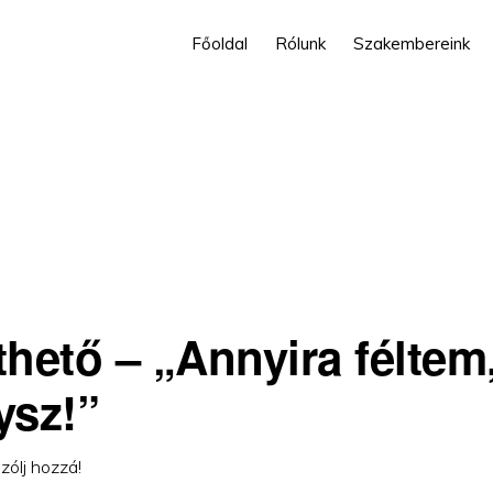
Főoldal
Rólunk
Szakembereink
thető – „Annyira féltem
ysz!”
zólj hozzá!