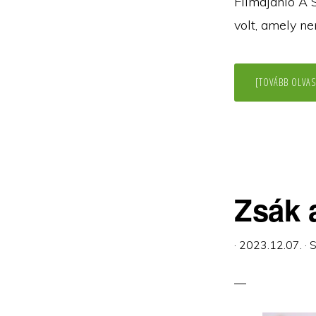
Filmajánló A 
volt, amely n
[TOVÁBB OLVAS
Zsák a
·
2023.12.07.
·
S