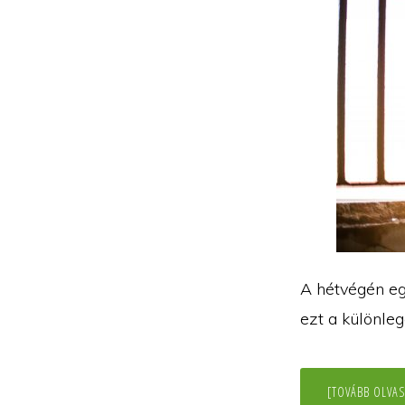
A hétvégén eg
ezt a különleg
[TOVÁBB OLVAS