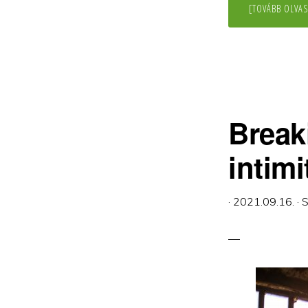
[TOVÁBB OLVAS
Break
intim
·
2021.09.16.
·
S