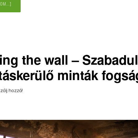
ABOUT
OM...]
SINRIN-
JOKU
–
SÉTA
AZ
ERDŐFÜRDŐZÉS
REJTETT
VILÁGÁBAN
ing the wall – Szabadul
itáskerülő minták fogs
zólj hozzá!