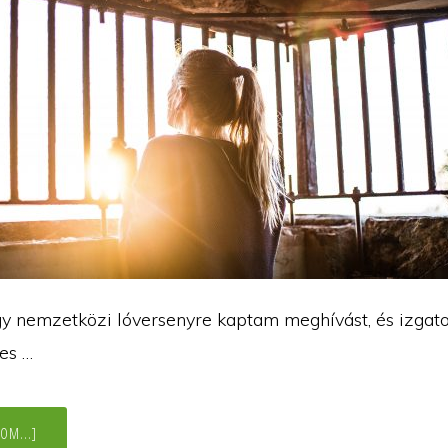
y nemzetközi lóversenyre kaptam meghívást, és izgat
es …
ABOUT
OM...]
BREAKING