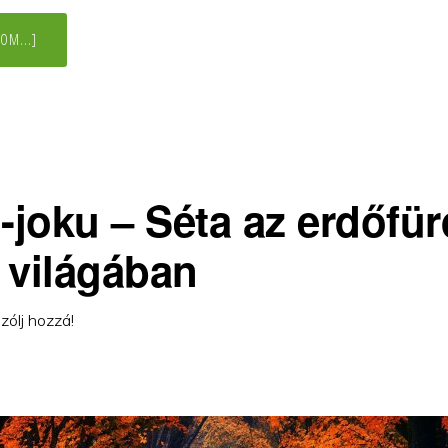
ABOUT
OM...]
ZSÁK
A
FOLTJÁT?
n-joku – Séta az erdőfü
t világában
zólj hozzá!