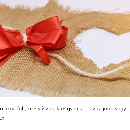
 akad folt, kire vászon, kire gyolcs.” – azaz jobb vagy 
ut …