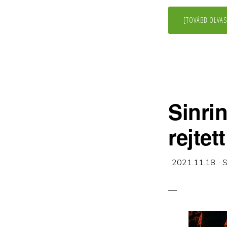
[TOVÁBB OLVAS
Sinri
rejtet
·
2021.11.18.
·
S