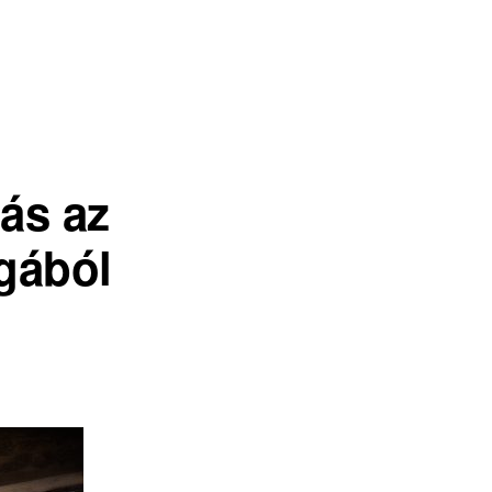
ás az
ágából