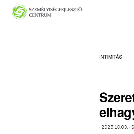
Ugrás
Skip
az
to
elsődleges
main
SZEMÉLYISÉGFEJLESZTŐ
CENTRUM
navigációhoz
content
INTIMITÁS
Szere
elhag
·
2025.10.03.
·
S