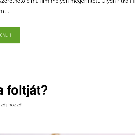
Szerethető című film mélyen megérintett. Olyan ritka f
em …
ABOUT
OM...]
SZERETHETŐ
–
„ANNYIRA
FÉLTEM,
HOGY
ELHAGYSZ!”
 foltját?
zólj hozzá!