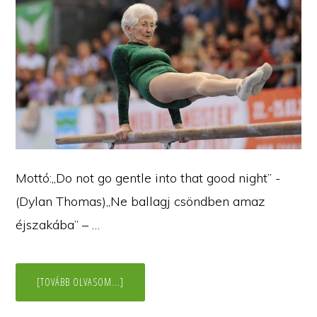
Mottó:„Do not go gentle into that good night” -
(Dylan Thomas)„Ne ballagj csöndben amaz
éjszakába” – …
ABOUT
[TOVÁBB OLVASOM...]
ÖREG
EMBER
NEM