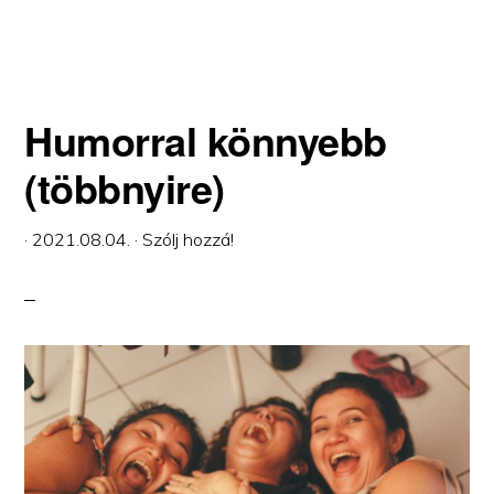
VÉNEMBER
Humorral könnyebb
(többnyire)
·
2021.08.04.
·
Szólj hozzá!