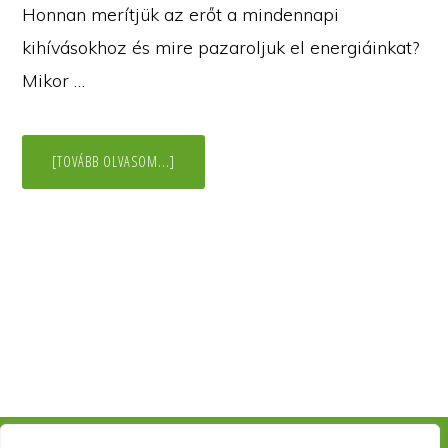
Honnan merítjük az erőt a mindennapi
kihívásokhoz és mire pazaroljuk el energiáinkat?
Mikor …
ABOUT
[TOVÁBB OLVASOM...]
FEJLESZTHETŐ-
E
A
REZILIENCIA?