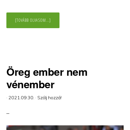
ABOUT
[TOVÁBB OLVASOM...]
SINRIN-
JOKU
–
SÉTA
AZ
ERDŐFÜRDŐZÉS
REJTETT
VILÁGÁBAN
Öreg ember nem
vénember
·
2021.09.30.
·
Szólj hozzá!