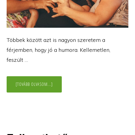
Többek között azt is nagyon szeretem a
férjemben, hogy jó a humora. Kellemetlen,
feszült …
ABOUT
[TOVÁBB OLVASOM...]
HUMORRAL
KÖNNYEBB
(TÖBBNYIRE)