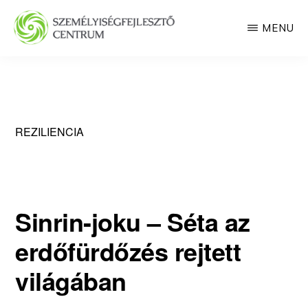
Skip
MENU
to
main
SZEMÉLYISÉGFEJLESZTŐ
CENTRUM
content
REZILIENCIA
Sinrin-joku – Séta az
erdőfürdőzés rejtett
világában