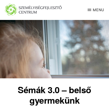
Skip
MENU
to
main
SZEMÉLYISÉGFEJLESZTŐ
CENTRUM
content
Sémák 3.0 – belső
gyermekünk