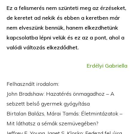
Ez a felismerés nem szünteti meg az érzéseket,
de keretet ad nekik és ebben a keretben már
nem elveszünk bennük, hanem elkezdhetünk
kapcsolatba lépni velük és ez az a pont, ahol a
valódi változás elkezdődhet.
Erdélyi Gabriella
Felhasznált irodalom:
John Bradshaw: Hazatérés önmagadhoz – A
sebzett belső gyermek gyógyítása
Birtalan Balázs, Márai Tamás: Életmintázatok –
Mit láthatsz a sémák szemüvegében?
Jeffrey E. Young, Janet S. Klosko: Fedezd fel újra