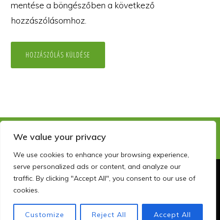
mentése a böngészőben a következő
hozzászólásomhoz.
We value your privacy
We use cookies to enhance your browsing experience,
serve personalized ads or content, and analyze our
traffic. By clicking "Accept All", you consent to our use of
Copyright © 2026 · szemelyisegfejlesztocentrum.hu · info@szfc.hu
cookies.
GYAKORI KÉRDÉSEK
KAPCSOLAT
ADATKEZELÉSI NYILATKOZAT
FACEBOOK
LINKEDIN
Customize
Reject All
Accept All