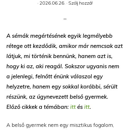
·
2026.06.26.
·
Szólj hozzá!
A sémák megértésének egyik legmélyebb
rétege ott kezdődik, amikor már nemcsak azt
látjuk, mi történik bennünk, hanem azt is,
hogy ki az, aki reagál. Sokszor ugyanis nem
a jelenlegi, felnőtt énünk válaszol egy
helyzetre, hanem egy sokkal korábbi, sérült
részünk, az úgynevezett belső gyermek.
Előző cikkek a témában:
itt
és
itt
.
A belső gyermek nem egy misztikus fogalom,