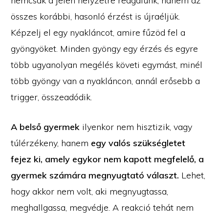
nemcsak a jelen helyzetre reagálunk, hanem az
összes korábbi, hasonló érzést is újraéljük.
Képzelj el egy nyakláncot, amire fűzöd fel a
gyöngyöket. Minden gyöngy egy érzés és egyre
több ugyanolyan megélés követi egymást, minél
több gyöngy van a nyakláncon, annál erősebb a
trigger, összeadódik.
A belső gyermek
ilyenkor nem hisztizik, vagy
túlérzékeny, hanem
egy valós szükségletet
fejez ki, amely egykor nem kapott megfelelő, a
gyermek számára megnyugtató választ.
Lehet,
hogy akkor nem volt, aki megnyugtassa,
meghallgassa, megvédje. A reakció tehát nem