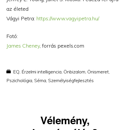
az életed
Vágyi Petra:
https://www.vagyipetra.hu/
Fotó:
James Cheney
, forrás pexels.com
EQ
,
Érzelmi intelligencia
,
Önbizalom
,
Önismeret
,
Pszichológia
,
Séma
,
Személyiségfejlesztés
Reader
Vélemény,
Interactions