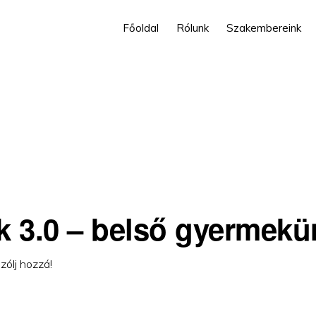
Főoldal
Rólunk
Szakembereink
 3.0 – belső gyermekü
zólj hozzá!