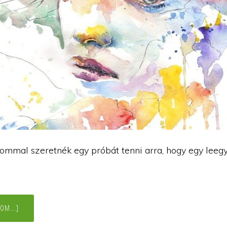
sommal szeretnék egy próbát tenni arra, hogy egy leegy
ABOUT
OM...]
SÉMÁK
–