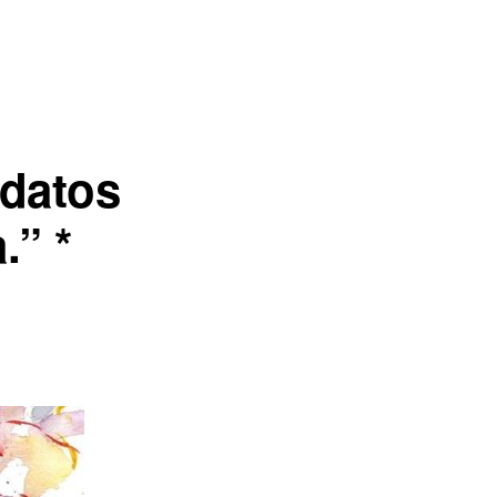
udatos
.” *