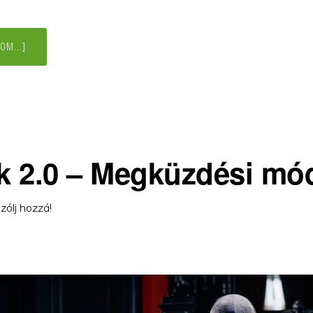
ABOUT
OM...]
SÉMÁK
3.0
–
BELSŐ
GYERMEKÜNK
 2.0 – Megküzdési mó
zólj hozzá!