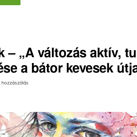
SÉMÁK
2.0
–
MEGKÜZDÉSI
MÓDOK
 – „A változás aktív, t
se a bátor kevesek útja
 hozzászólás