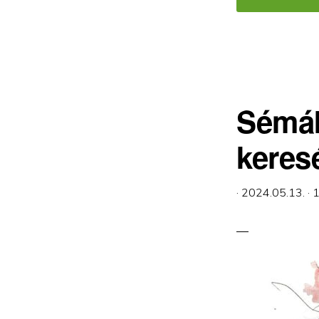
Sémák
keresé
·
2024.05.13.
·
1