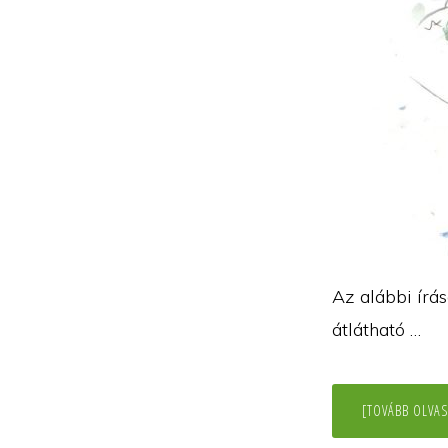
Az alábbi írá
átlátható …
[TOVÁBB OLVAS