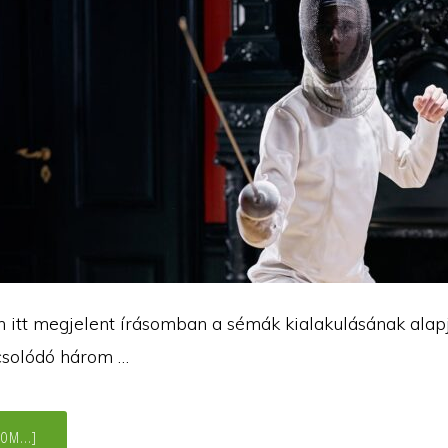
 itt megjelent írásomban a sémák kialakulásának alapj
csolódó három …
ABOUT
OM...]