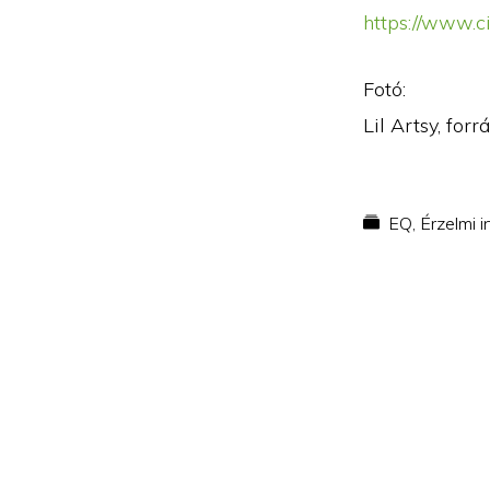
https://www.c
Fotó:
Lil Artsy, for
EQ
,
Érzelmi i
Reader
Interacti