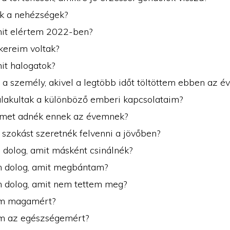
ak a nehézségek?
mit elértem 2022-ben?
kereim voltak?
it halogatok?
z a személy, akivel a legtöbb időt töltöttem ebben az é
lakultak a különböző emberi kapcsolataim?
ímet adnék ennek az évemnek?
 szokást szeretnék felvenni a jövőben?
 dolog, amit másként csinálnék?
n dolog, amit megbántam?
n dolog, amit nem tettem meg?
em magamért?
em az egészségemért?