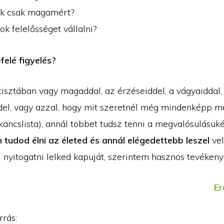
ek csak magamért?
ok felelősséget vállalni?
efelé figyelés?
tisztában vagy magaddal, az érzéseiddel, a vágyaiddal,
del, vagy azzal, hogy mit szeretnél még mindenképp m
ancslista), annál többet tudsz tenni a megvalósulásuké
tudod élni az életed és annál elégedettebb leszel
vel
 nyitogatni lelked kapuját, szerintem hasznos tevékeny
Er
rrás: