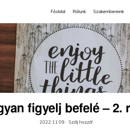
Főoldal
Rólunk
Szakembereink
yan figyelj befelé – 2. 
·
2022.11.09.
·
Szólj hozzá!