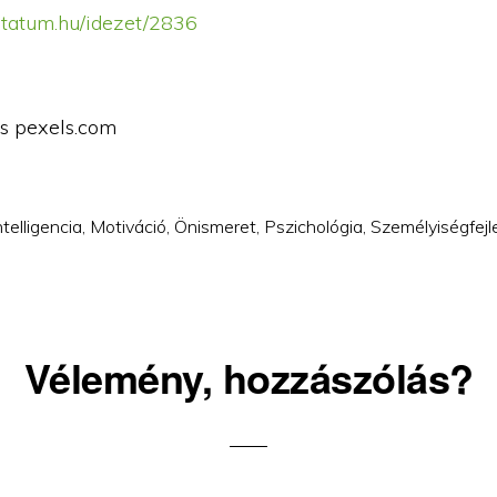
itatum.hu/idezet/2836
rás pexels.com
ntelligencia
,
Motiváció
,
Önismeret
,
Pszichológia
,
Személyiségfejl
Vélemény, hozzászólás?
ons