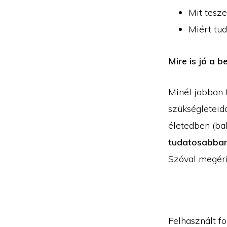
Mit tesz
Miért tud
Mire is jó a b
Minél jobban 
szükségleteid
életedben (bak
tudatosabban 
Szóval megéri
Felhasznált fo