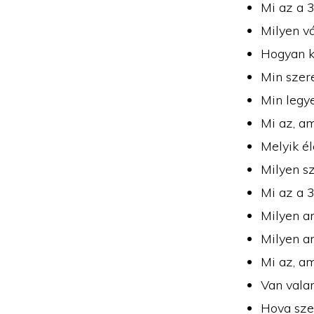
Mi az a 3
Milyen v
Hogyan k
Min szer
Min legy
Mi az, a
Melyik él
Milyen s
Mi az a 
Milyen a
Milyen a
Mi az, am
Van valam
Hova szer