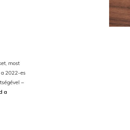
ket, most
z a 2022-es
tségével –
d a