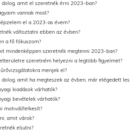
 dolog, amit el szeretnék érni 2023-ban?
ágyaim vannak most?
épzelem el a 2023-as évem?
etnék változtatni ebben az évben?
en a fő fókuszom?
mit mindenképpen szeretnék megtenni 2023-ban?
etterületre szeretném helyezni a legtöbb figyelmet?
zűrővizsgálatokra menjek el?
3 dolog, amit ha megteszek az évben, már elégedett le
nyagi kiadások várhatók?
nyagi bevételek várhatók?
i motivál/lelkesít?
i, amit várok?
etnék eljutni?