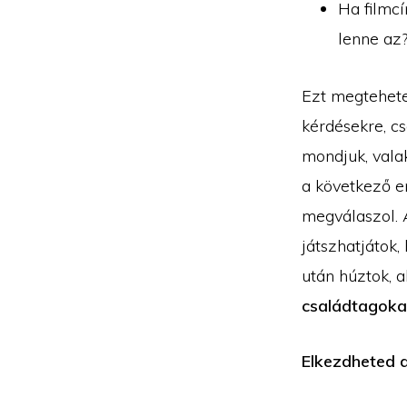
Ha filmc
lenne az
Ezt megtehet
kérdésekre, cs
mondjuk, valak
a következő em
megválaszol. 
játszhatjátok
után húztok, a
családtagokat
Elkezdheted a