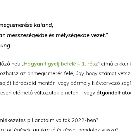
egismerése kaland,
an messzeségekbe és mélységekbe vezet.”
Jung
lőző heti „
Hogyan figyelj befelé – 1. rész
” című cikkün
ozhatsz az önmegismerés felé, úgy, hogy számot vets
 saját kérdéseid mentén, vagy bármelyik évtervező segí
esen elérhető változatok a neten – vagy
átgondolhato
:
mlékezetes pillanataim voltak 2022-ben?
a történések, amikre jó érzéssel gondolok vissza?