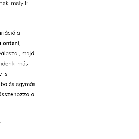
nek, melyik
ariáció a
 önteni
,
válaszol, majd
mindenki más
 is
apba és egymás
 összehozza a
: