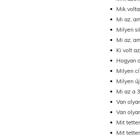
Mik volt
Mi az, a
Milyen si
Mi az, am
Ki volt a
Hogyan a
Milyen c
Milyen új
Mi az a 3
Van olya
Van olya
Mit tett
Mit tett