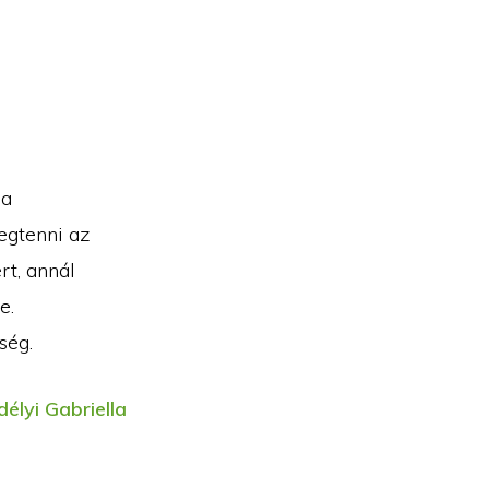
 a
egtenni az
rt, annál
e.
ség.
délyi Gabriella