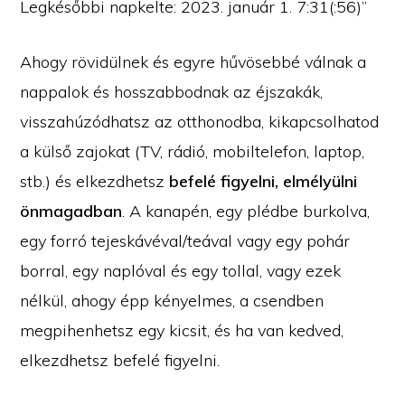
Legkésőbbi napkelte: 2023. január 1. 7:31(:56)”
Ahogy rövidülnek és egyre hűvösebbé válnak a
nappalok és hosszabbodnak az éjszakák,
visszahúzódhatsz az otthonodba, kikapcsolhatod
a külső zajokat (TV, rádió, mobiltelefon, laptop,
stb.) és elkezdhetsz
befelé figyelni, elmélyülni
önmagadban
. A kanapén, egy plédbe burkolva,
egy forró tejeskávéval/teával vagy egy pohár
borral, egy naplóval és egy tollal, vagy ezek
nélkül, ahogy épp kényelmes, a csendben
megpihenhetsz egy kicsit, és ha van kedved,
elkezdhetsz befelé figyelni.