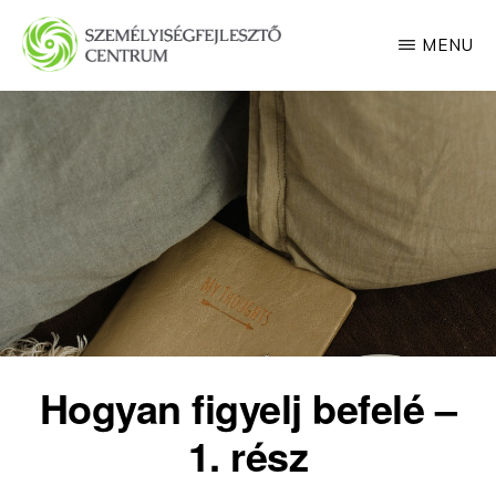
Skip
MENU
to
main
SZEMÉLYISÉGFEJLESZTŐ
CENTRUM
content
Hogyan figyelj befelé –
1. rész