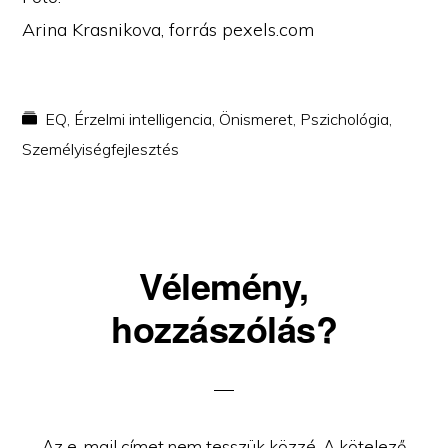
Arina Krasnikova, forrás pexels.com
EQ
,
Érzelmi intelligencia
,
Önismeret
,
Pszichológia
,
Személyiségfejlesztés
Reader
Vélemény,
Interactions
hozzászólás?
Az e-mail címet nem tesszük közzé.
A kötelező