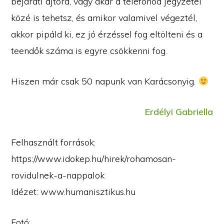
bejárati ajtóra, vagy akár a telefonod jegyzetei
közé is tehetsz, és amikor valamivel végeztél,
akkor pipáld ki, ez jó érzéssel fog eltölteni és a
teendők száma is egyre csökkenni fog.
Hiszen már csak 50 napunk van Karácsonyig.
Erdélyi Gabriella
Felhasznált források:
https://www.idokep.hu/hirek/rohamosan-
rovidulnek-a-nappalok
Idézet: www.humanisztikus.hu
Fotó: