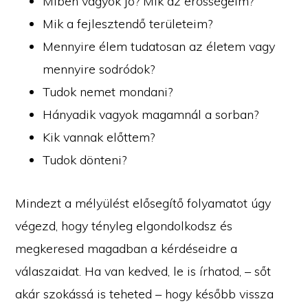
Miben vagyok jó? Mik az erősségeim?
Mik a fejlesztendő területeim?
Mennyire élem tudatosan az életem vagy
mennyire sodródok?
Tudok nemet mondani?
Hányadik vagyok magamnál a sorban?
Kik vannak előttem?
Tudok dönteni?
Mindezt a mélyülést elősegítő folyamatot úgy
végezd, hogy tényleg elgondolkodsz és
megkeresed magadban a kérdéseidre a
válaszaidat. Ha van kedved, le is írhatod, – sőt
akár szokássá is teheted – hogy később vissza