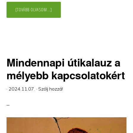
ABOUT
[TOVÁBB OLVASOM...]
SZERETHETŐ
–
„ANNYIRA
FÉLTEM,
HOGY
ELHAGYSZ!”
Mindennapi útikalauz a
mélyebb kapcsolatokért
·
2024.11.07.
·
Szólj hozzá!