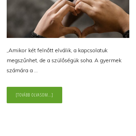
„Amikor két felnőtt elválik, a kapcsolatuk
megszűnhet, de a szülőségük soha. A gyermek
számára a …
ABOUT
[TOVÁBB OLVASOM...]
VÁLÁS
GYERMEKKEL