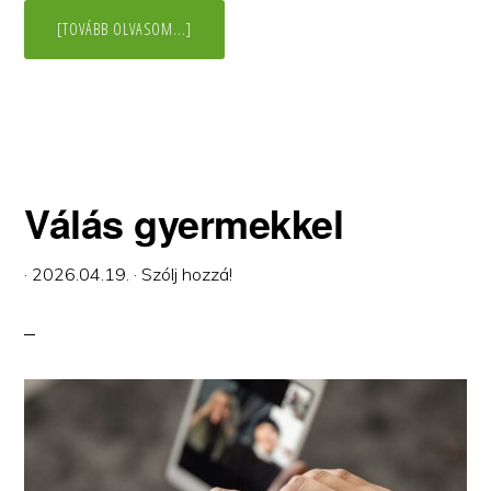
ABOUT
[TOVÁBB OLVASOM...]
KETTEN
VOLTUNK,
ÉN
MÉGIS
EGYEDÜL
Válás gyermekkel
·
2026.04.19.
·
Szólj hozzá!