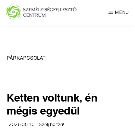
Skip
MENU
to
main
SZEMÉLYISÉGFEJLESZTŐ
CENTRUM
content
PÁRKAPCSOLAT
Ketten voltunk, én
mégis egyedül
·
2026.05.10.
·
Szólj hozzá!