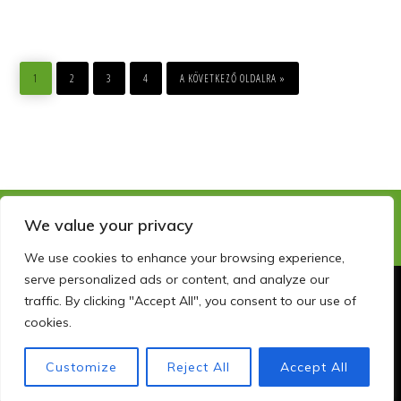
OLDAL
OLDAL
OLDAL
OLDAL
MENJ
1
2
3
4
A KÖVETKEZŐ OLDALRA »
We value your privacy
We use cookies to enhance your browsing experience,
serve personalized ads or content, and analyze our
traffic. By clicking "Accept All", you consent to our use of
Copyright © 2026 · szemelyisegfejlesztocentrum.hu · info@szfc.hu
cookies.
GYAKORI KÉRDÉSEK
KAPCSOLAT
ADATKEZELÉSI NYILATKOZAT
FACEBOOK
LINKEDIN
Customize
Reject All
Accept All