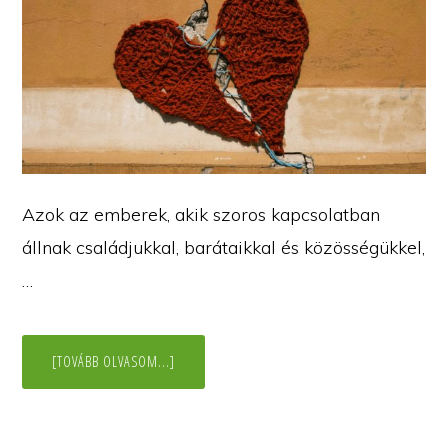
Azok az emberek, akik szoros kapcsolatban
állnak családjukkal, barátaikkal és közösségükkel,
…
ABOUT
[TOVÁBB OLVASOM...]
MINDENNAPI
ÚTIKALAUZ
A
MÉLYEBB
KAPCSOLATOKÉRT