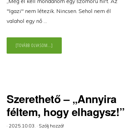
„Még el kell mondanom egy szomorú hírt. Az
"Igazi" nem létezik. Nincsen. Sehol nem él
valahol egy nő …
ABOUT
[TOVÁBB OLVASOM...]
AZ
IGAZI
MEGTALÁLÁSA
Szerethető – „Annyira
féltem, hogy elhagysz!”
·
2025.10.03.
·
Szólj hozzá!