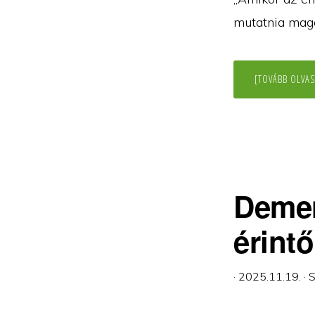
mutatnia magá
[TOVÁBB OLVAS
Demen
érint
·
2025.11.19.
·
S