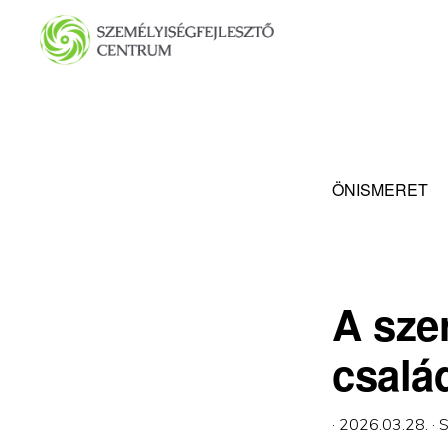
Ugrás
Skip
az
to
elsődleges
main
SZEMÉLYISÉGFEJLESZTŐ
CENTRUM
navigációhoz
content
ÖNISMERET
A sze
csalá
·
2026.03.28.
·
S