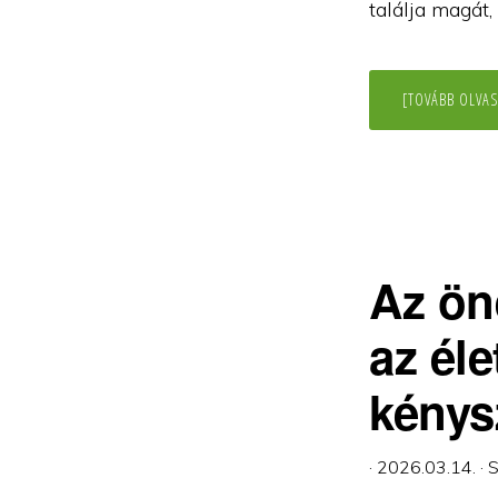
találja magát,
[TOVÁBB OLVAS
Az ön
az él
kénys
·
2026.03.14.
·
S