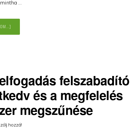
 mintha …
ABOUT
OM...]
ÉLETÜK
ÖRDÖGI
KÖREI
ÖNISMERETTEL
VÁLTOZTATHATÓK
elfogadás felszabadító 
etkedv és a megfelelés
zer megszűnése
zólj hozzá!