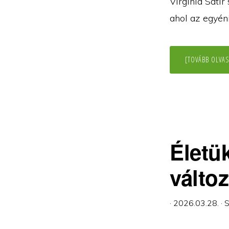
Virginia Satir
ahol az egyén
[TOVÁBB OLVAS
Életü
válto
·
2026.03.28.
·
S