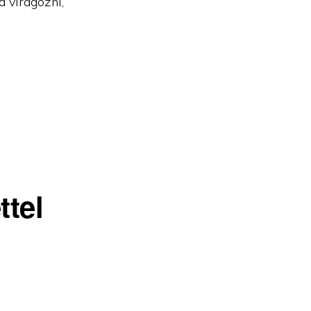
d virágozni,
ttel