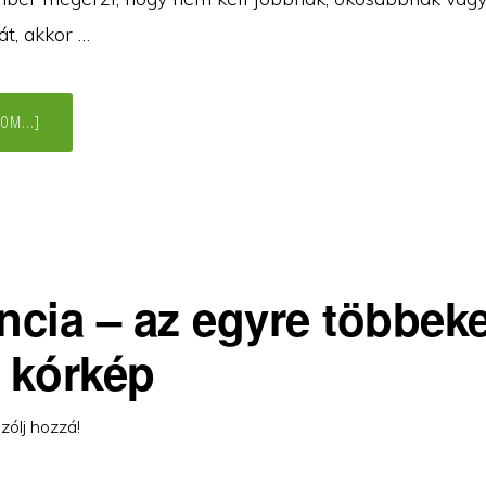
t, akkor …
ABOUT
OM...]
AZ
ÖNELFOGADÁS
FELSZABADÍTÓ
EREJE,
AZ
ÉLETKEDV
ÉS
A
MEGFELELÉS
KÉNYSZER
MEGSZŰNÉSE
cia – az egyre többeke
ő kórkép
zólj hozzá!