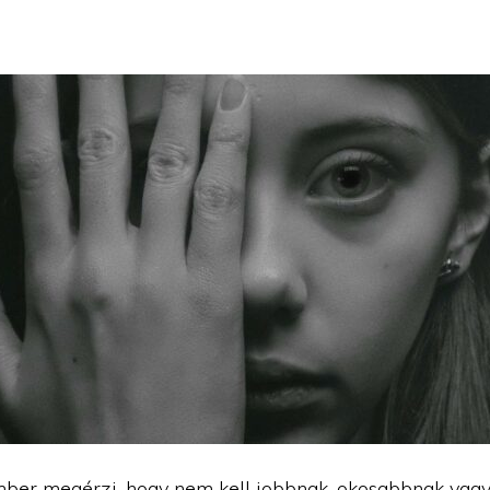
ber megérzi, hogy nem kell jobbnak, okosabbnak vag