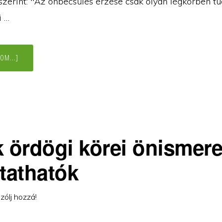
 szerint: "Az önbecsülés érzése csak olyan légkörben tu
i …
ABOUT
OM...]
A
SZERETHETŐSÉG
ELSŐ
TÜKRE,
AMIT
A
CSALÁDBAN
ÖNMAGUNKRÓL
TANULUNK
k ördögi körei önismere
ztathatók
zólj hozzá!