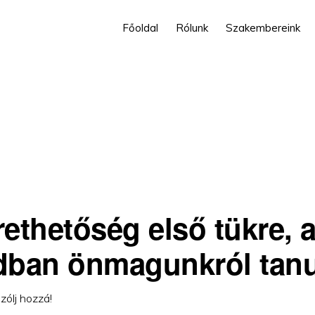
Főoldal
Rólunk
Szakembereink
rethetőség első tükre, a
dban önmagunkról tan
zólj hozzá!