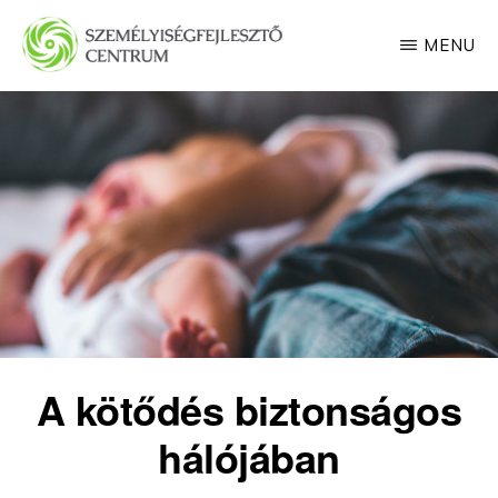
Skip
MENU
to
main
SZEMÉLYISÉGFEJLESZTŐ
CENTRUM
content
A kötődés biztonságos
hálójában