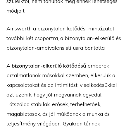
szüleiktől, nem tanulták meg ennek lehetséges
módjait.
Ainsworth a bizonytalan kötődési mintázatot
további két csoportra, a bizonytalan-elkerülő és
bizonytalan-ambivalens stílusra bontotta.
A
bizonytalan-elkerülő kötődésű
emberek
bizalmatlanok másokkal szemben, elkerülik a
kapcsolatokat és az intimitást, viselkedésükkel
azt üzenik, hogy jól megvannak egyedül.
Látszólag stabilak, erősek, terhelhetőek,
magabiztosak, és jól működnek a munka és
teljesítmény világában. Gyakran tűnnek