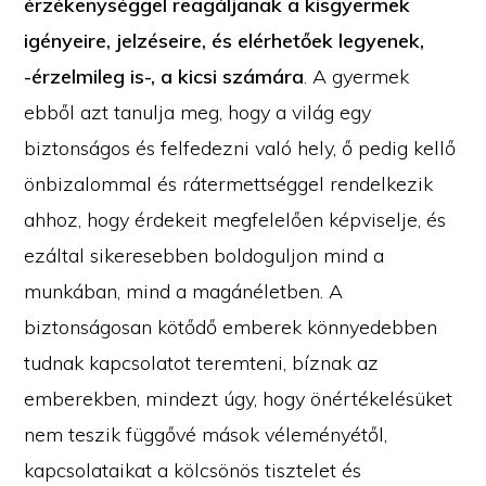
érzékenységgel reagáljanak a kisgyermek
igényeire, jelzéseire, és elérhetőek legyenek,
-érzelmileg is-, a kicsi számára
. A gyermek
ebből azt tanulja meg, hogy a világ egy
biztonságos és felfedezni való hely, ő pedig kellő
önbizalommal és rátermettséggel rendelkezik
ahhoz, hogy érdekeit megfelelően képviselje, és
ezáltal sikeresebben boldoguljon mind a
munkában, mind a magánéletben. A
biztonságosan kötődő emberek könnyedebben
tudnak kapcsolatot teremteni, bíznak az
emberekben, mindezt úgy, hogy önértékelésüket
nem teszik függővé mások véleményétől,
kapcsolataikat a kölcsönös tisztelet és