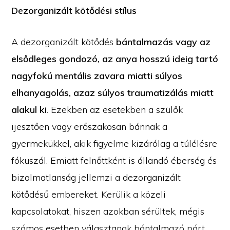
Dezorganizált kötődési stílus
A dezorganizált kötődés
bántalmazás vagy az
elsődleges gondozó, az anya hosszú ideig tartó
nagyfokú mentális zavara miatti súlyos
elhanyagolás, azaz súlyos traumatizálás miatt
alakul ki
. Ezekben az esetekben a szülők
ijesztően vagy erőszakosan bánnak a
gyermekükkel, akik figyelme kizárólag a túlélésre
fókuszál. Emiatt felnőttként is állandó éberség és
bizalmatlanság jellemzi a dezorganizált
kötődésű embereket. Kerülik a közeli
kapcsolatokat, hiszen azokban sérültek, mégis
számos esetben választanak bántalmazó párt