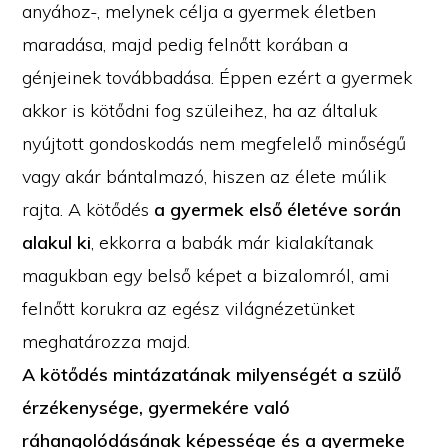
anyához-, melynek célja a gyermek életben
maradása, majd pedig felnőtt korában a
génjeinek továbbadása. Éppen ezért a gyermek
akkor is kötődni fog szüleihez, ha az általuk
nyújtott gondoskodás nem megfelelő minőségű
vagy akár bántalmazó, hiszen az élete múlik
rajta. A kötődés
a gyermek első életéve során
alakul ki
, ekkorra a babák már kialakítanak
magukban egy belső képet a bizalomról, ami
felnőtt korukra az egész világnézetünket
meghatározza majd.
A kötődés mintázatának milyenségét a szülő
érzékenysége, gyermekére való
ráhangolódásának képessége és a gyermeke