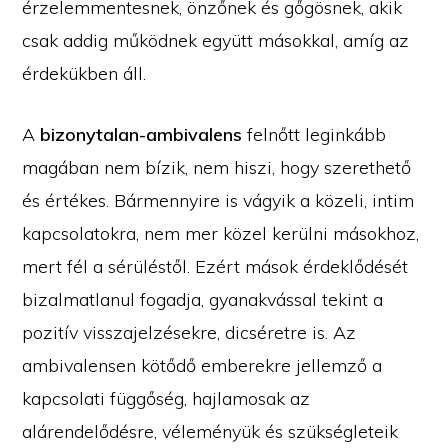
érzelemmentesnek, önzőnek és gőgösnek, akik
csak addig működnek együtt másokkal, amíg az
érdekükben áll.
A
bizonytalan-ambivalens
felnőtt leginkább
magában nem bízik, nem hiszi, hogy szerethető
és értékes. Bármennyire is vágyik a közeli, intim
kapcsolatokra, nem mer közel kerülni másokhoz,
mert fél a sérüléstől. Ezért mások érdeklődését
bizalmatlanul fogadja, gyanakvással tekint a
pozitív visszajelzésekre, dicséretre is. Az
ambivalensen kötődő emberekre jellemző a
kapcsolati függőség, hajlamosak az
alárendelődésre, véleményük és szükségleteik