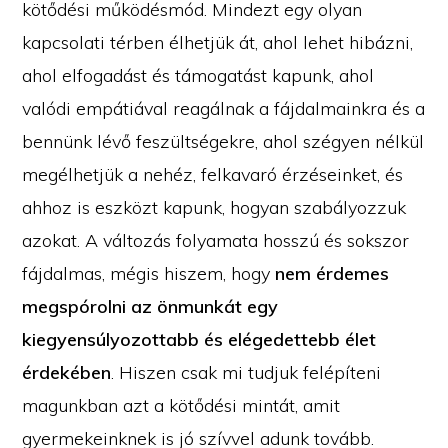
kötődési működésmód. Mindezt egy olyan
kapcsolati térben élhetjük át, ahol lehet hibázni,
ahol elfogadást és támogatást kapunk, ahol
valódi empátiával reagálnak a fájdalmainkra és a
bennünk lévő feszültségekre, ahol szégyen nélkül
megélhetjük a nehéz, felkavaró érzéseinket, és
ahhoz is eszközt kapunk, hogyan szabályozzuk
azokat. A változás folyamata hosszú és sokszor
fájdalmas, mégis hiszem, hogy
nem érdemes
megspórolni az önmunkát egy
kiegyensúlyozottabb és elégedettebb élet
érdekében
. Hiszen csak mi tudjuk felépíteni
magunkban azt a kötődési mintát, amit
gyermekeinknek is jó szívvel adunk tovább.