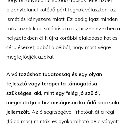
hogy bizonytalanul kötődő típusok jellemzően
bizonytalanul kötődő párt fognak választani az
ismétlés kényszere miatt. Ez pedig igaz minden
más közeli kapcsolódásukra is, hiszen ezekben a
helyzetekben élik újra korábbi elakadásaikat és
sérüléseiket, abból a célból, hogy most végre
megfejlődjék azokat.
A változáshoz tudatosság és egy olyan
fejlesztő vagy terapeuta támogatása
szükséges, aki, mint egy “elég jó szülő”,
megmutatja a biztonságosan kötődő kapcsolat
jellemzőit.
Az ő segítségével írhatóak át a régi
(fájdalmas) minták, és gyakorolható be a vágyott