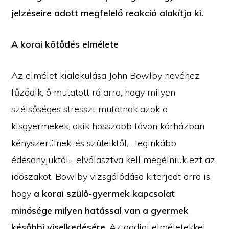
jelzéseire adott megfelelő reakció alakítja ki.
A korai kötődés elmélete
Az elmélet kialakulása John Bowlby nevéhez
fűződik, ő mutatott rá arra, hogy milyen
szélsőséges stresszt mutatnak azok a
kisgyermekek, akik hosszabb távon kórházban
kényszerülnek, és szüleiktől, -leginkább
édesanyjuktól-, elválasztva kell megélniük ezt az
időszakot. Bowlby vizsgálódása kiterjedt arra is,
hogy
a korai szülő-gyermek kapcsolat
minősége milyen hatással van a gyermek
későbbi viselkedésére
. Az addigi elméletekkel