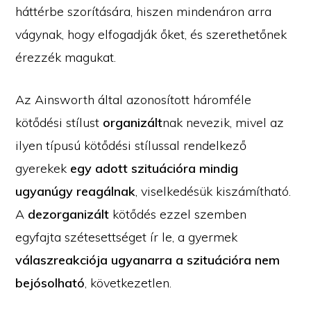
háttérbe szorítására, hiszen mindenáron arra
vágynak, hogy elfogadják őket, és szerethetőnek
érezzék magukat.
Az Ainsworth által azonosított háromféle
kötődési stílust
organizált
nak nevezik, mivel az
ilyen típusú kötődési stílussal rendelkező
gyerekek
egy adott szituációra mindig
ugyanúgy reagálnak
, viselkedésük kiszámítható.
A
dezorganizált
kötődés ezzel szemben
egyfajta szétesettséget ír le, a gyermek
válaszreakciója
ugyanarra a szituációra nem
bejósolható
, következetlen.