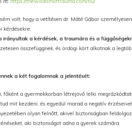
 itt:
https://thewisdomoftrauma.com/hu/
sém volt, hogy a vetítésen dr. Máté Gábor személyesen 
i kérdésekre.
 irányultak a kérdések, a traumára és a függőségek
zetesen összefüggnek, és ördögi kört alkotnak a legt
nnek a két fogalomnak a jelentését:
n, főként a gyermekkorban létrejövő lelki megrázkódtat
ud mit kezdeni, és egyedül marad a negatív érzéseivel
nyezetében olyan felnőtt, akivel biztonságban feldolgo
rténéseket, aki biztonságot adna a gyerek számára.