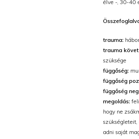
élve -, 30-40 
Összefoglalv
trauma:
háború
trauma követk
szüksége
függőség:
mu
függőség pozi
függőség neg
megoldás:
fel
hogy ne zsákmá
szükségleteit,
adni saját ma