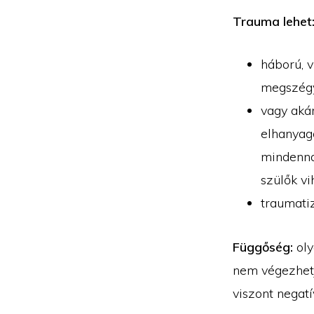
Trauma lehet
háború, v
megszégye
vagy akár
elhanyag
mindennap
szülők vi
traumatiz
Függőség:
oly
nem végezhetjü
viszont negatí