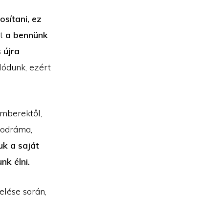
osítani, ez
zt
a bennünk
s
újra
lódunk, ezért
emberektől,
hodráma,
uk a saját
nk élni.
elése során,