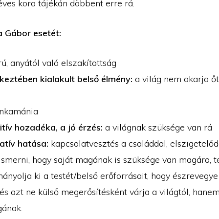
éves kora tájékán döbbent erre rá.
a Gábor esetét:
, anyától való elszakítottság
eztében kialakult belső élmény:
a világ nem akarja őt
nkamánia
tív hozadéka, a jó érzés:
a világnak szüksége van rá
atív hatása:
kapcsolatvesztés a családdal, elszigetelő
ismerni, hogy saját magának is szüksége van magára, te
nyolja ki a testét/belső erőforrásait, hogy észrevegye 
 és azt ne külső megerősítésként várja a világtól, hane
gának.