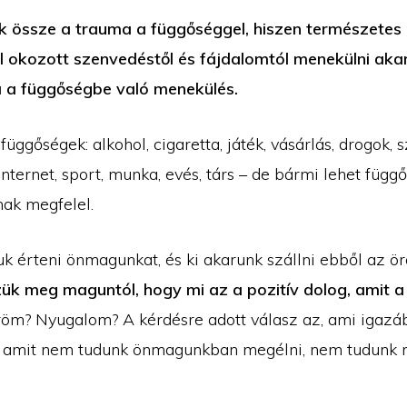
ik össze a trauma a függőséggel, hiszen természetes 
l okozott szenvedéstől és fájdalomtól menekülni aka
a a függőségbe való menekülés.
üggőségek: alkohol, cigaretta, játék, vásárlás, drogok, s
internet, sport, munka, evés, társ – de bármi lehet függ
ónak megfelel.
k érteni önmagunkat, és ki akarunk szállni ebből az ör
ük meg maguntól, hogy mi az a pozitív dolog, amit 
öm? Nyugalom? A kérdésre adott válasz az, ami igazáb
l, amit nem tudunk önmagunkban megélni, nem tudunk