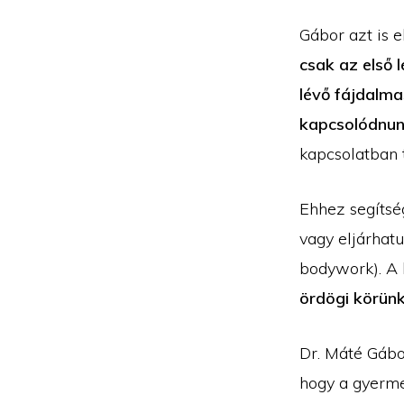
Gábor azt is 
csak az első 
lévő fájdalma
kapcsolódnun
kapcsolatban t
Ehhez segítsé
vagy eljárhat
bodywork). A 
ördögi körünk
Dr. Máté Gábor
hogy a gyerme