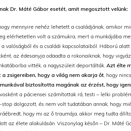
nak Dr. Máté Gábor esetét, amit megosztott velünk:
hogy mennyire nehéz lehetett a családjának, amikor mind
eg elérhetetlen volt a számukra, mert a munkájába men
a valóságból és a családi kapcsolataiból. Háború alatt 
ként, az édesanyja odaadta a rokonaiknak, hogy vigyáz
katáborba vitték, a nagyszüleit deportálták.
Azt élte 
a zsigereiben, hogy a világ nem akarja őt
, hogy ninc
 munkával biztosította magának az érzést, hogy igen
rvosként a páciensei számítottak rá, testi – lelki probl
-stop dolgozott, és nem volt tudatában annak, hogy miér
áébredt, hogy mi az ő traumája, akkor meg tudta állíta
dott az élete alakulásán. Viszonylag későn – Dr. Máté G