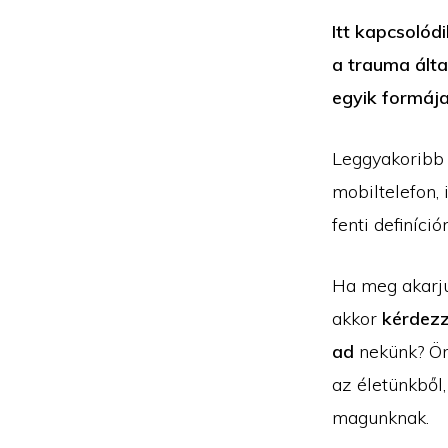
Itt kapcsolód
a trauma álta
egyik formáj
Leggyakoribb f
mobiltelefon, 
fenti definíci
Ha meg akarju
akkor
kérdezz
ad
nekünk? Ör
az életünkbő
magunknak.