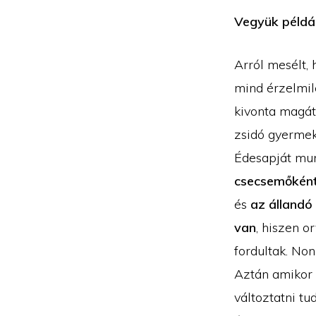
Vegyük példá
Arról mesélt, 
mind érzelmil
kivonta magát 
zsidó gyermek
Édesapját mun
csecsemőként 
és
az állandó
van
, hiszen o
fordultak. Non
Aztán amikor r
változtatni tu