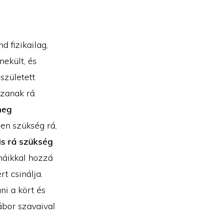
 fizikailag,
ekült, és
született
zanak rá.
meg
sen szükség rá,
is rá szükség
émáikkal hozzá
t csinálja.
ni a kört és
ábor szavaival