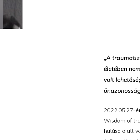
„A traumatiz
életében ne
volt lehetős
önazonossága
2022.05.27-én
Wisdom of tra
hatása alatt v