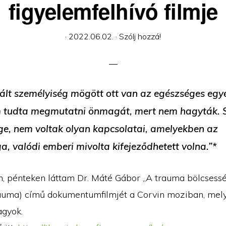
figyelemfelhívó filmje
·
2022.06.02.
·
Szólj hozzá!
ált személyiség mögött ott van az egészséges egyé
m tudta megmutatni önmagát, mert nem hagyták.
ége, nem voltak olyan kapcsolatai, amelyekben az
, valódi emberi mivolta kifejeződhetett volna.”*
, pénteken láttam Dr. Máté Gábor „A trauma bölcsessé
uma) című dokumentumfilmjét a Corvin moziban, mely
agyok.