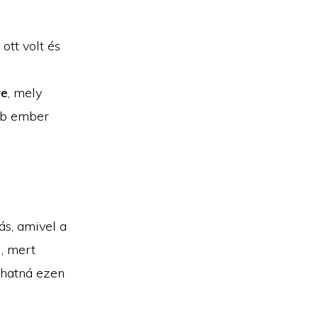
ott volt és
re
, mely
öbb ember
ás, amivel a
, mert
zhatná ezen