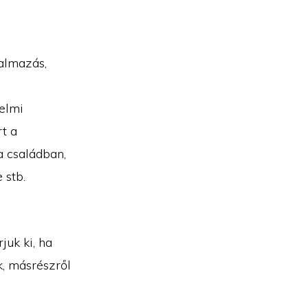
talmazás,
zelmi
t a
a családban,
 stb.
juk ki, ha
k, másrészről