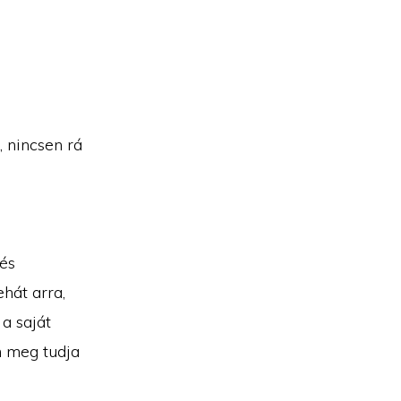
, nincsen rá
dés
hát arra,
a saját
m meg tudja