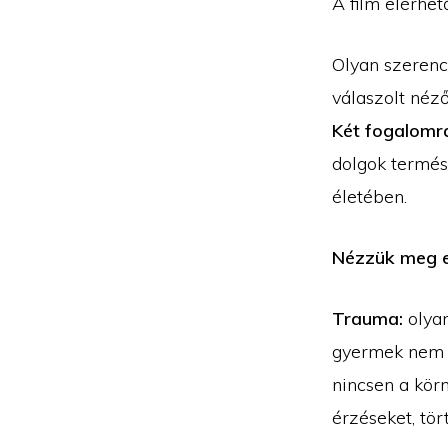
A film elérhető
Olyan szerenc
válaszolt néző
Két fogalomra
dolgok termés
életében.
Nézzük meg e
Trauma:
olya
gyermek nem t
nincsen a kör
érzéseket, tö