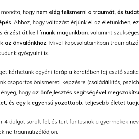
elmondta, hogy
nem elég felismerni a traumát, és tudat
lépés
. Ahhoz, hogy változást érjünk el az életünkben, e
s érzést át kell írnunk magunkban
, valamint szüksége
k az önvalónkhoz
. Mivel kapcsolatainkban traumatizá
udunk gyógyulni is.
get kérhetünk egyéni terápia keretében fejlesztő szak
unk csoportos önismereti képzésre (családállítás, pszic
lényeg, hogy
az önfejlesztés segítségével megszakíts
et, és egy kiegyensúlyozottabb, teljesebb életet tudju
 4 dolgot sorolt fel, és tart fontosnak a gyermekek nev
k ne traumatizálódjon: