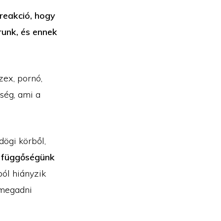
reakció, hogy
runk, és ennek
zex, pornó,
őség, ami a
dögi körből,
a függőségünk
ól hiányzik
 megadni