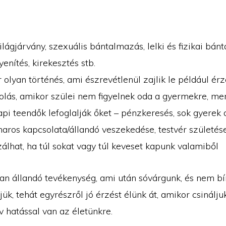
:
ilágjárvány, szexuális bántalmazás, lelki és fizikai bán
nítés, kirekesztés stb.
 olyan történés, ami észrevétlenül zajlik le például ér
olás, amikor szülei nem figyelnek oda a gyermekre, mer
i teendők lefoglalják őket – pénzkeresés, sok gyerek 
haros kapcsolata/állandó veszekedése, testvér születése
álhat, ha túl sokat vagy túl keveset kapunk valamiből
an állandó tevékenység, ami után sóvárgunk, és nem bír
k, tehát egyrészről jó érzést élünk át, amikor csinálju
v hatással van az életünkre.