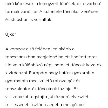
fokú képzések, a lejegyzett lépések, az elvárható
formák variációi. A különféle táncokat zenében
és stílusban is variálták.
Újkor
A korszak első felében leginkább a
reneszánszban megjelenő balett hódított teret,
illetve a különböző népi, nemzeti táncok kezdtek
kivirágozni. Európára nagy hatást gyakorolt a
gyarmatain megszülető rabszolgák és
rabszolgatartók táncainak fúziója. Ez
visszahozott egyfajta „útközben” elvesztett
frissességet, ösztönösséget a mozgásba.