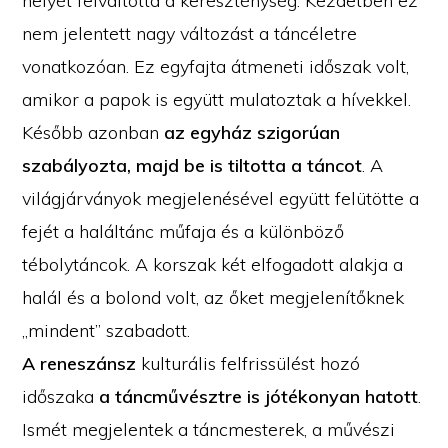
helyét felváltotta a kereszténység. Kezdetben ez
nem jelentett nagy változást a táncéletre
vonatkozóan. Ez egyfajta átmeneti időszak volt,
amikor a papok is együtt mulatoztak a hívekkel.
Később azonban
az egyház szigorúan
szabályozta, majd be is tiltotta a táncot
. A
világjárványok megjelenésével együtt felütötte a
fejét a haláltánc műfaja és a különböző
tébolytáncok. A korszak két elfogadott alakja a
halál és a bolond volt, az őket megjelenítőknek
„mindent” szabadott.
A reneszánsz
kulturális felfrissülést hozó
időszaka
a táncművésztre is jótékonyan hatott
.
Ismét megjelentek a táncmesterek, a művészi