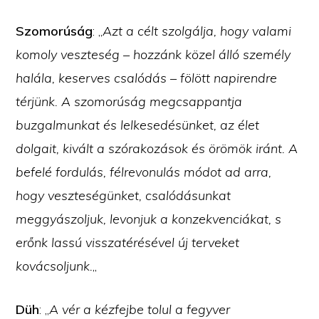
Szomorúság
: „
Azt a célt szolgálja, hogy valami
komoly veszteség – hozzánk közel álló személy
halála, keserves csalódás – fölött napirendre
térjünk. A szomorúság megcsappantja
buzgalmunkat és lelkesedésünket, az élet
dolgait, kivált a szórakozások és örömök iránt. A
befelé fordulás, félrevonulás módot ad arra,
hogy veszteségünket, csalódásunkat
meggyászoljuk, levonjuk a konzekvenciákat, s
erőnk lassú visszatérésével új terveket
kovácsoljunk.
„
Düh
: „
A vér a kézfejbe tolul a fegyver