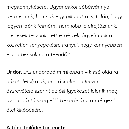
megkönnyítésére. Ugyanakkor sóbálvánnyá
dermedünk, ha csak egy pillanatra is, talán, hogy
legyen időnk felmérni, nem jobb-e elrejtőznünk.
Idegesek leszünk, tettre készek, figyelmünk a
közvetlen fenyegetésre irányul, hogy könnyebben
eldönthessük mi a teendő.
”
Undor
: „
Az undorodó mimikában – kissé oldalra
húzott felső ajak, orr-ráncolás – Darwin
észrevétele szerint az ősi igyekezet jelenik meg
az orr bántó szag előli bezárására, a mérgező
étel kiköpésére.
”
A tánc fejlődéstörténete