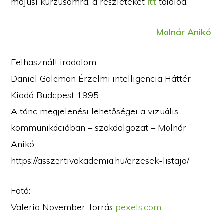
májusi kurzusomra, a részleteket
itt
találod.
Molnár Anikó
Felhasznált irodalom:
Daniel Goleman Érzelmi intelligencia Háttér
Kiadó Budapest 1995.
A tánc megjelenési lehetőségei a vizuális
kommunikációban – szakdolgozat – Molnár
Anikó
https://asszertivakademia.hu/erzesek-listaja/
Fotó:
Valeria November, forrás
pexels.com