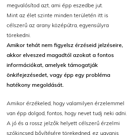
megvalósítod azt, ami épp eszedbe jut.
Mint az élet szinte minden területén itt is
célszerű az arany középútra, egyensúlyra
törekedni.
Amikor tehát nem figyelsz érzéseid jelzéseire,
akkor elveszed magadtól azokat a fontos
információkat, amelyek támogatják
önkifejezésedet, vagy épp egy probléma
hatékony megoldását.
Amikor érzékeled, hogy valamilyen érzelemmel
van épp dolgod, fontos, hogy nevet tudj neki adni.
A jó és a rossz jelzők helyett célszerű érzelmi
szókincsed bővítésére törekedned, ez ugyanis