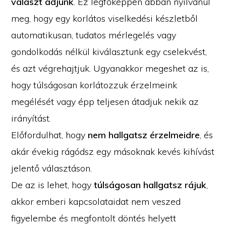
választ adjunk
. Ez legfőképpen abban nyilvánul
meg, hogy egy korlátos viselkedési készletből
automatikusan, tudatos mérlegelés vagy
gondolkodás nélkül kiválasztunk egy cselekvést,
és azt végrehajtjuk. Ugyanakkor megeshet az is,
hogy túlságosan korlátozzuk érzelmeink
megélését vagy épp teljesen átadjuk nekik az
irányítást.
Előfordulhat, hogy
nem hallgatsz érzelmeidre
, és
akár évekig rágódsz egy másoknak kevés kihívást
jelentő választáson.
De az is lehet, hogy
túlságosan hallgatsz rájuk
,
akkor emberi kapcsolataidat nem veszed
figyelembe és megfontolt döntés helyett