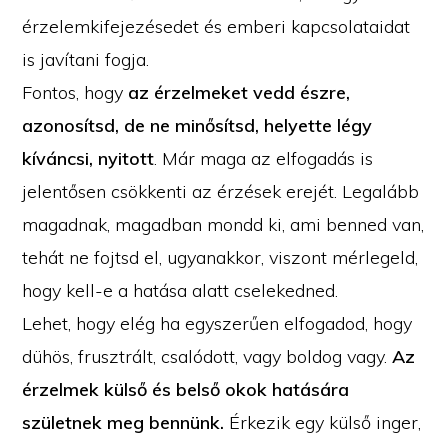
érzelemkifejezésedet és emberi kapcsolataidat
is javítani fogja.
Fontos, hogy
az érzelmeket vedd észre,
azonosítsd, de ne minősítsd, helyette légy
kíváncsi, nyitott
. Már maga az elfogadás is
jelentősen csökkenti az érzések erejét. Legalább
magadnak, magadban mondd ki, ami benned van,
tehát ne fojtsd el, ugyanakkor, viszont mérlegeld,
hogy kell-e a hatása alatt cselekedned.
Lehet, hogy elég ha egyszerűen elfogadod, hogy
dühös, frusztrált, csalódott, vagy boldog vagy.
Az
érzelmek külső és belső okok hatására
születnek meg bennünk.
Érkezik egy külső inger,