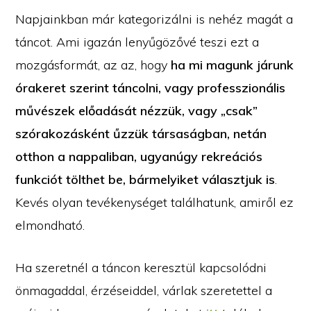
Napjainkban már kategorizálni is nehéz magát a
táncot. Ami igazán lenyűgözővé teszi ezt a
mozgásformát, az az, hogy
ha mi magunk járunk
órakeret szerint táncolni, vagy professzionális
művészek előadását nézzük, vagy „csak”
szórakozásként űzzük társaságban, netán
otthon a nappaliban, ugyanúgy rekreációs
funkciót tölthet be, bármelyiket választjuk is
.
Kevés olyan tevékenységet találhatunk, amiről ez
elmondható.
Ha szeretnél a táncon keresztül kapcsolódni
önmagaddal, érzéseiddel, várlak szeretettel a