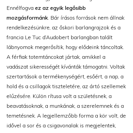
Ennélfogva
ez az egyik legősibb
mozgásformánk
. Bár írásos források nem állnak
rendelkezésünkre, az őskori barlangrajzok és a
francia Le Tuc d’Audobert barlangban talált
lábnyomok megerősítik, hogy elődeink táncoltak.
A férfiak totemtáncokat jártak, amikkel a
vadászat sikerességét kívánták támogatni. Voltak
szertartások a termékenységért, esőért, a nap, a
hold és a csillagok tiszteletére, az ártó szellemek
elűzésére. Külön rítusa volt a születésnek, a
beavatásoknak, a munkának, a szerelemnek és a
temetésnek. A legjellemzőbb forma a kör volt, de
idővel a sor és a csigavonalak is megjelentek,