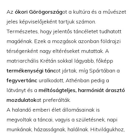
Az
ókori Görögország
ot a kultúra és a művészet
jeles képviselőjeként tartjuk számon.
Természetes, hogy jelentős
táncéletet tudhatott
magáénak. Ezek a mozgások azonban földrajzi
térségenként nagy eltéréseket mutattak. A
matriarchális Krétán sokkal lágyabb, főképp
termékenységi tánc
ot jártak, míg Spártában a
fegyvertánc
uralkodott, Athénban pedig a
látványt és a
méltóságteljes, harmóniát árasztó
mozdulatok
at preferálták.
A halandó emberi élet állomásainak is
megvoltak a táncai, vagyis a születésnek, napi
munkának, házasságnak, halálnak. Hitvilágukhoz,