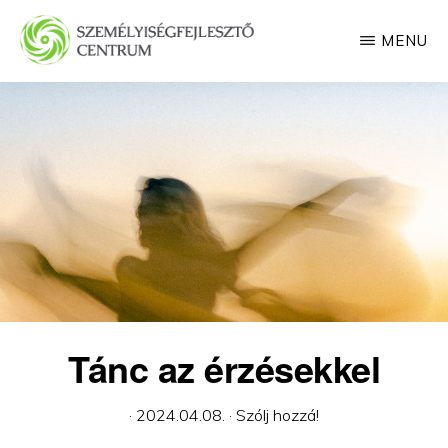
Skip
MENU
to
main
SZEMÉLYISÉGFEJLESZTŐ
CENTRUM
content
Tánc az érzésekkel
·
2024.04.08.
·
Szólj hozzá!