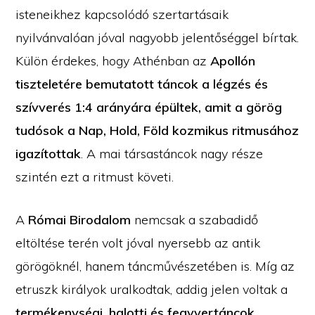
isteneikhez kapcsolódó szertartásaik
nyilvánvalóan jóval nagyobb jelentőséggel bírtak.
Külön érdekes, hogy Athénban az
Apollón
tiszteletére bemutatott táncok a légzés és
szívverés 1:4 arányára épültek, amit a görög
tudósok a Nap, Hold, Föld kozmikus ritmusához
igazítottak
. A mai társastáncok nagy része
szintén ezt a ritmust követi.
A
Római Birodalom
nemcsak a szabadidő
eltöltése terén volt jóval nyersebb az antik
görögöknél, hanem táncművészetében is. Míg az
etruszk királyok uralkodtak, addig jelen voltak a
termékenységi, halotti és fegyvertáncok
,