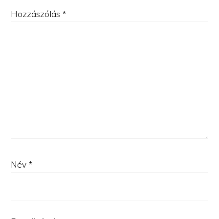
Hozzászólás
*
Név
*