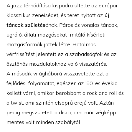
A jazz térhódítása kispadra ültette az európai
klasszikus zeneiséget, és teret nyitott az
új
táncok születés
ének. Páros és vonalas táncok,
ugráló, állati mozgásokat imitáló kísérleti
mozgásformák jöttek létre. Hatalmas
vérfrissítést jelentett ez a szabadságfok és az
ösztönös mozdulatokhoz való visszatérés.
A második világháború visszavetette ezt a
fejlődési folyamatot, egészen az ’50-es évekig
kellett várni, amikor berobbant a rock and roll és
a twist, ami szintén elsöprű erejű volt. Aztán
pedig megszületett a disco, ami már végképp
mentes volt minden szabálytól.