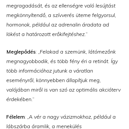
megragadását, és az ellenségre való lesújtást
megkönnyítendő, a szívverés üteme felgyorsul,
hormonok, például az adrenalin áradata ad
lökést a határozott erőkifejtéshez.
”
Meglepődés
: „
Felakad a szemünk, látómezőnk
megnagyobbodik, és több fény éri a retinát. Így
több információhoz jutunk a váratlan
eseményről, könnyebben állapítjuk meg,
valójában miről is van szó az optimális akcióterv
érdekében.
”
Félelem
: „
A vér a nagy vázizmokhoz, például a
lábszárba áramlik, a menekülés