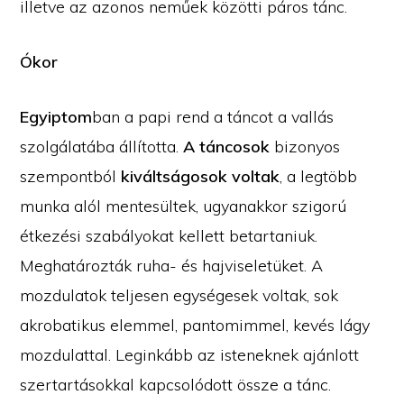
illetve az azonos neműek közötti páros tánc.
Ókor
Egyiptom
ban a papi rend a táncot a vallás
szolgálatába állította.
A táncosok
bizonyos
szempontból
kiváltságosok voltak
, a legtöbb
munka alól mentesültek, ugyanakkor szigorú
étkezési szabályokat kellett betartaniuk.
Meghatározták ruha- és hajviseletüket. A
mozdulatok teljesen egységesek voltak, sok
akrobatikus elemmel, pantomimmel, kevés lágy
mozdulattal. Leginkább az isteneknek ajánlott
szertartásokkal kapcsolódott össze a tánc.