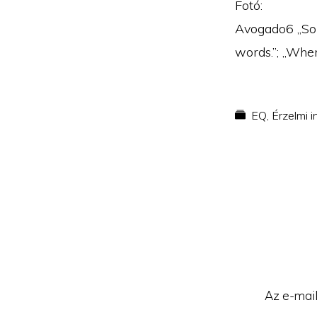
Fotó:
Avogado6 „Som
words.”; „Whe
EQ
,
Érzelmi i
Reader
Interacti
Az e-mail