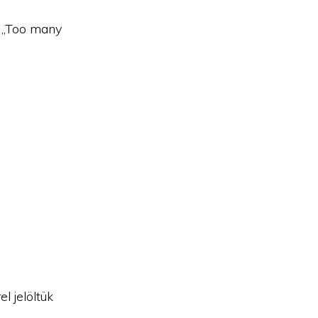
; „Too many
el jelöltük