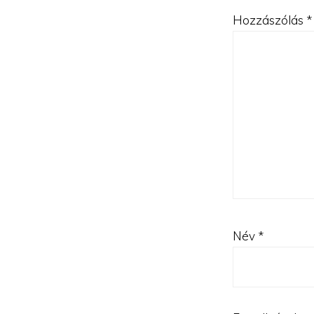
Hozzászólás
*
Név
*