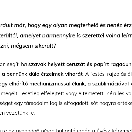
fordult már, hogy egy olyan megterhelő és nehéz ér
erültél, amelyet bármennyire is szerettél volna leír
ezni, mégsem sikerült?
an segít, ha
szavak helyett ceruzát és papírt ragadun
g a bennünk dúló érzelmek viharát
. A festés, rajzolás ál
egy elhárító mechanizmussal élünk, a szublimációval
,
a megélt, -esetleg elfelejtett vagy eltemetett- sérülés 
séget egy társadalmilag is elfogadott, sőt nagyra érték
n vezetünk le.
erre az avogado6 névre hallgató japán művész képeine