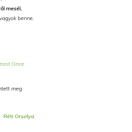
ől mesél,
 vagyok benne,
Least Once
ntett meg
Réti Orsolya