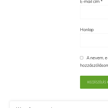
E-mail cím
*
Honlap
A nevem, e
hozzászóláso