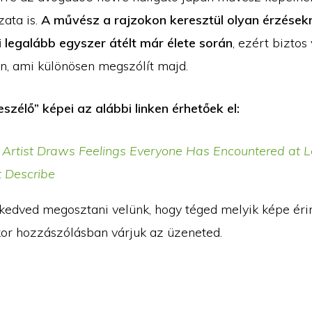
zata is.
A művész a rajzokon keresztül olyan érzésekr
 legalább egyszer átélt már élete során
, ezért biztos
an, ami különösen megszólít majd.
zélő” képei az alábbi linken érhetőek el:
Artist Draws Feelings Everyone Has Encountered at 
t Describe
kedved megosztani velünk, hogy téged melyik képe éri
kor hozzászólásban várjuk az üzeneted.