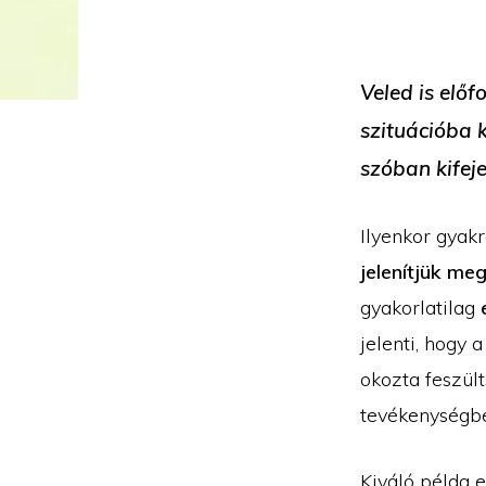
Veled is elő
szituációba k
szóban kifej
Ilyenkor gyakr
jelenítjük me
gyakorlatilag
jelenti, hogy 
okozta feszült
tevékenységbe
Kiváló példa 