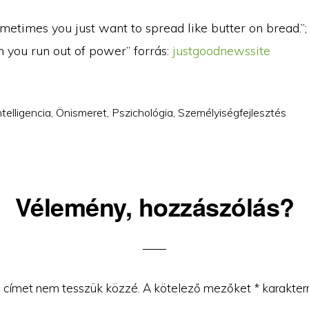
etimes you just want to spread like butter on bread.”
n you run out of power” forrás:
justgoodnewssite
ntelligencia
,
Önismeret
,
Pszichológia
,
Személyiségfejlesztés
Vélemény, hozzászólás?
ons
 címet nem tesszük közzé.
A kötelező mezőket
*
karakterr