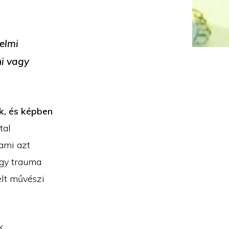
zelmi
ni vagy
k, és képben
tal
 ami azt
vagy trauma
elt művészi
k