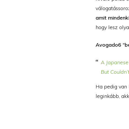
válogatássoro
amit mindenki
hogy lesz oly
Avogado6 “bes
A Japanese 
But Couldn’
Ha pedig van 
leginkább, ak