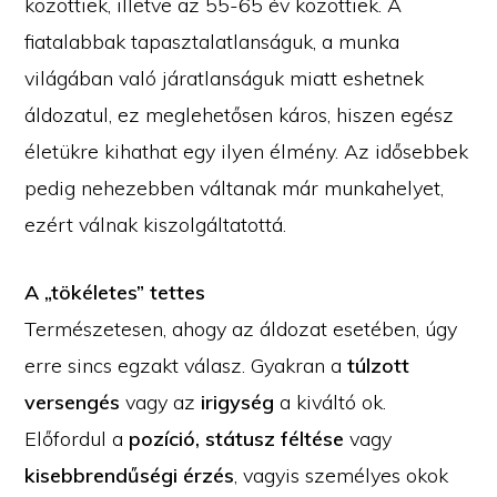
közöttiek, illetve az 55-65 év közöttiek. A
fiatalabbak tapasztalatlanságuk, a munka
világában való járatlanságuk miatt eshetnek
áldozatul, ez meglehetősen káros, hiszen egész
életükre kihathat egy ilyen élmény. Az idősebbek
pedig nehezebben váltanak már munkahelyet,
ezért válnak kiszolgáltatottá.
A „tökéletes” tettes
Természetesen, ahogy az áldozat esetében, úgy
erre sincs egzakt válasz. Gyakran a
túlzott
versengés
vagy az
irigység
a kiváltó ok.
Előfordul a
pozíció, státusz féltése
vagy
kisebbrendűségi érzés
, vagyis személyes okok