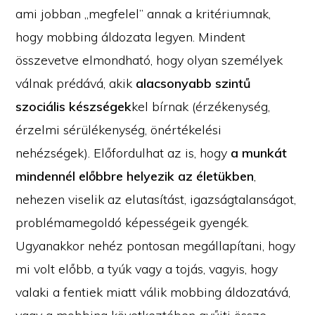
ami jobban „megfelel” annak a kritériumnak,
hogy mobbing áldozata legyen. Mindent
összevetve elmondható, hogy olyan személyek
válnak prédává, akik
alacsonyabb szintű
szociális készségek
kel bírnak (érzékenység,
érzelmi sérülékenység, önértékelési
nehézségek). Előfordulhat az is, hogy
a munkát
mindennél előbbre helyezik az életükben
,
nehezen viselik az elutasítást, igazságtalanságot,
problémamegoldó képességeik gyengék.
Ugyanakkor nehéz pontosan megállapítani, hogy
mi volt előbb, a tyúk vagy a tojás, vagyis, hogy
valaki a fentiek miatt válik mobbing áldozatává,