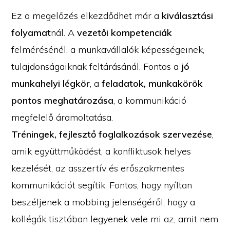
Ez a megelőzés elkezdődhet már a
kiválasztási
folyamat
nál. A
vezetői kompetenciák
felmérésénél, a munkavállalók képességeinek,
tulajdonságaiknak feltárásánál. Fontos a
jó
munkahelyi légkör
, a
feladatok, munkakörök
pontos meghatározása
, a kommunikáció
megfelelő áramoltatása.
Tréningek, fejlesztő foglalkozások szervezése
,
amik együttműködést, a konfliktusok helyes
kezelését, az asszertív és erőszakmentes
kommunikációt segítik. Fontos, hogy nyíltan
beszéljenek a mobbing jelenségéről, hogy a
kollégák tisztában legyenek vele mi az, amit nem