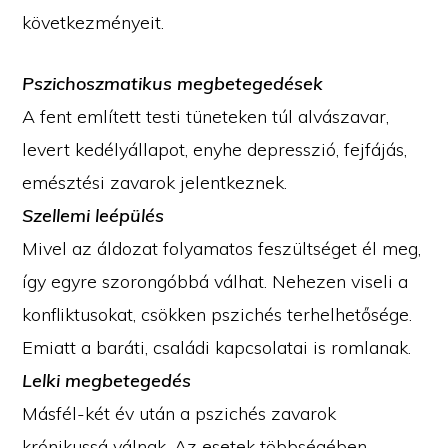
következményeit.
Pszichoszmatikus megbetegedések
A fent említett testi tüneteken túl alvászavar,
levert kedélyállapot, enyhe depresszió, fejfájás,
emésztési zavarok jelentkeznek.
Szellemi leépülés
Mivel az áldozat folyamatos feszültséget él meg,
így egyre szorongóbbá válhat. Nehezen viseli a
konfliktusokat, csökken pszichés terhelhetősége.
Emiatt a baráti, családi kapcsolatai is romlanak.
Lelki megbetegedés
Másfél-két év után a pszichés zavarok
krónikussá válnak. Az esetek többségében