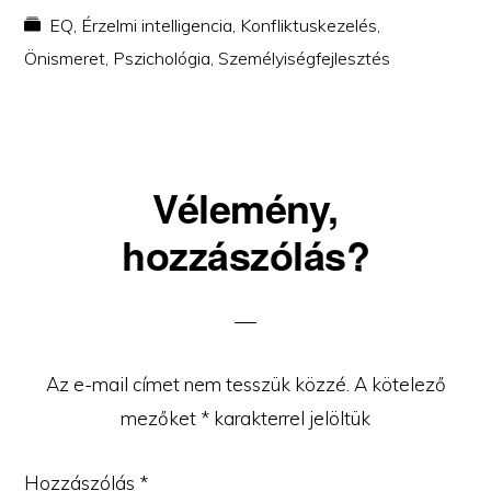
EQ
,
Érzelmi intelligencia
,
Konfliktuskezelés
,
Önismeret
,
Pszichológia
,
Személyiségfejlesztés
Reader
Vélemény,
Interactions
hozzászólás?
Az e-mail címet nem tesszük közzé.
A kötelező
mezőket
*
karakterrel jelöltük
Hozzászólás
*