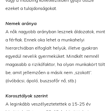
vagy a mobbing következtében gyűjti össze
ezeket a tulajdonságokat.
Nemek aránya
A nők nagyobb arányban lesznek áldozatok, mint
a férfiak. Ennek oka lehet a munkahelyi
hierarchiában elfoglalt helyük, illetve gyakran
egyedül nevelik gyermeküket. Mindkét nemnél
magasabb a rizikófaktor, ha olyan munkakört tölt
be, amit jellemzően a másik nem „szokott”.
(óvóbácsi, ápoló, buszsofőr nő, stb.)
Korosztályok szerint
A leginkább veszélyeztetettek a 15-25 év