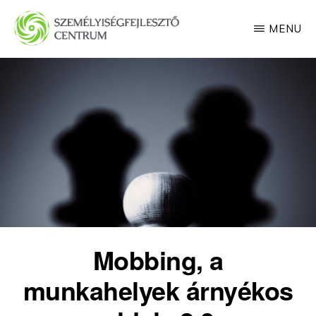
Skip
MENU
to
main
SZEMÉLYISÉGFEJLESZTŐ
CENTRUM
content
Mobbing, a
munkahelyek árnyékos