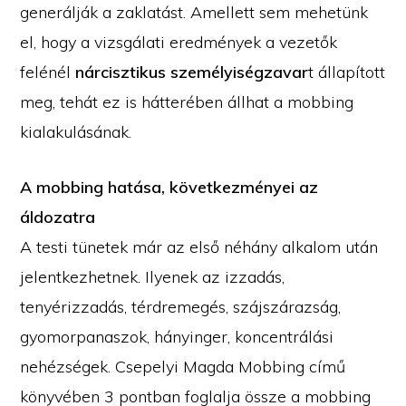
generálják a zaklatást. Amellett sem mehetünk
el, hogy a vizsgálati eredmények a vezetők
felénél
nárcisztikus személyiségzavar
t állapított
meg, tehát ez is hátterében állhat a mobbing
kialakulásának.
A mobbing hatása, következményei az
áldozatra
A testi tünetek már az első néhány alkalom után
jelentkezhetnek. Ilyenek az izzadás,
tenyérizzadás, térdremegés, szájszárazság,
gyomorpanaszok, hányinger, koncentrálási
nehézségek. Csepelyi Magda Mobbing című
könyvében 3 pontban foglalja össze a mobbing