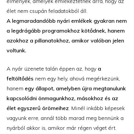
élmények, amelyek emlékeztetnek arra, hogy az
élet nem csupán feladatokból áll.
A legmaradandóbb nyári emlékek gyakran nem
a legdrágább programokhoz kötődnek, hanem
azokhoz a pillanatokhoz, amikor valóban jelen
voltunk.
A nyár üzenete talán éppen az, hogy
a
feltöltődés
nem egy hely, ahová megérkezünk,
hanem
egy állapot, amelyben újra megtanulunk
kapcsolódni önmagunkhoz, másokhoz és az
élet egyszerű örömeihez
. Minél inkább képesek
vagyunk erre, annál több marad meg bennünk a
nyárból akkor is, amikor már régen véget ért.