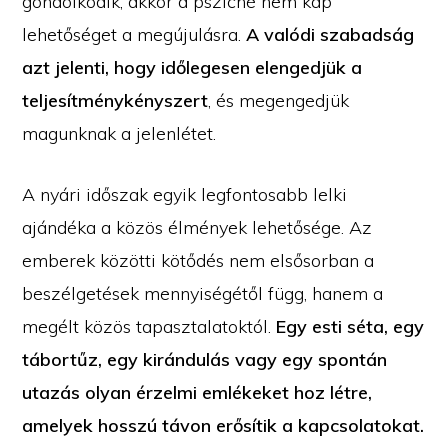
gondolkodik, akkor a psziché nem kap
lehetőséget a megújulásra.
A valódi szabadság
azt jelenti, hogy időlegesen elengedjük a
teljesítménykényszert
, és megengedjük
magunknak a jelenlétet.
A nyári időszak egyik legfontosabb lelki
ajándéka a közös élmények lehetősége. Az
emberek közötti kötődés nem elsősorban a
beszélgetések mennyiségétől függ, hanem a
megélt közös tapasztalatoktól.
Egy esti séta, egy
tábortűz, egy kirándulás vagy egy spontán
utazás olyan érzelmi emlékeket hoz létre,
amelyek hosszú távon erősítik a kapcsolatokat.