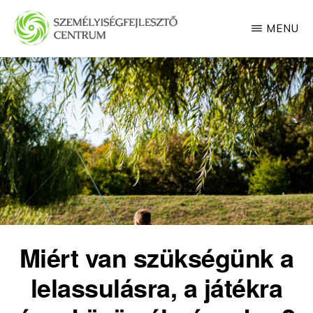
Skip
MENU
to
main
SZEMÉLYISÉGFEJLESZTŐ
CENTRUM
content
Miért van szükségünk a
lelassulásra, a játékra