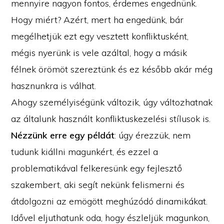
mennyire nagyon fontos, érdemes engednünk.
Hogy miért? Azért, mert ha engedünk, bár
megélhetjük ezt egy vesztett konfliktusként,
mégis nyerünk is vele azáltal, hogy a másik
félnek örömöt szereztünk és ez később akár még
hasznunkra is válhat.
Ahogy személyiségünk változik, úgy változhatnak
az általunk használt konfliktuskezelési stílusok is.
Nézzünk erre egy példát
: úgy érezzük, nem
tudunk kiállni magunkért, és ezzel a
problematikával felkeresünk egy fejlesztő
szakembert, aki segít nekünk felismerni és
átdolgozni az emögött meghúzódó dinamikákat.
Idővel eljuthatunk oda, hogy észleljük magunkon,