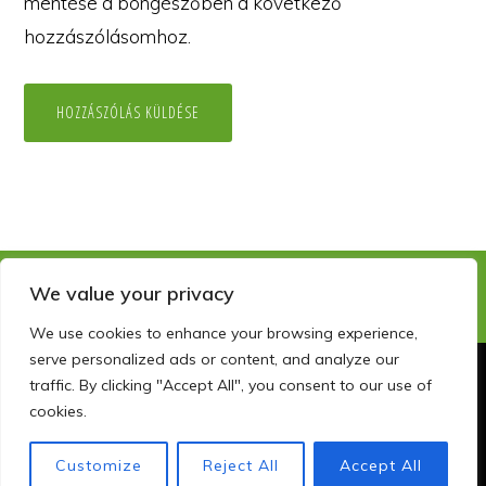
mentése a böngészőben a következő
hozzászólásomhoz.
We value your privacy
We use cookies to enhance your browsing experience,
serve personalized ads or content, and analyze our
traffic. By clicking "Accept All", you consent to our use of
Copyright © 2026 · szemelyisegfejlesztocentrum.hu · info@szfc.hu
cookies.
GYAKORI KÉRDÉSEK
KAPCSOLAT
ADATKEZELÉSI NYILATKOZAT
FACEBOOK
LINKEDIN
Customize
Reject All
Accept All