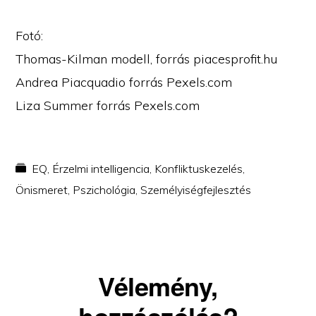
Fotó:
Thomas-Kilman modell, forrás piacesprofit.hu
Andrea Piacquadio forrás Pexels.com
Liza Summer forrás Pexels.com
EQ
,
Érzelmi intelligencia
,
Konfliktuskezelés
,
Önismeret
,
Pszichológia
,
Személyiségfejlesztés
Reader
Vélemény,
Interactions
hozzászólás?