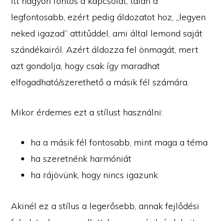
Itt nagyon fontos a kapcsolat, talán a
legfontosabb, ezért pedig áldozatot hoz, „legyen
neked igazad” attitűddel, ami által lemond saját
szándékairól. Azért áldozza fel önmagát, mert
azt gondolja, hogy csak így maradhat
elfogadható/szerethető a másik fél számára.
Mikor érdemes ezt a stílust használni:
ha a másik fél fontosabb, mint maga a téma
ha szeretnénk harmóniát
ha rájövünk, hogy nincs igazunk
Akinél ez a stílus a legerősebb, annak fejlődési