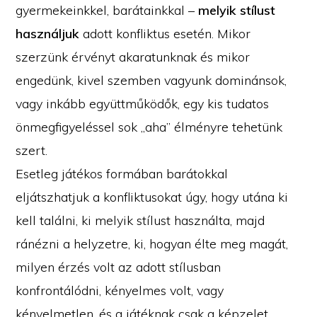
gyermekeinkkel, barátainkkal –
melyik stílust
használjuk
adott konfliktus esetén. Mikor
szerzünk érvényt akaratunknak és mikor
engedünk, kivel szemben vagyunk dominánsok,
vagy inkább együttműködők, egy kis tudatos
önmegfigyeléssel sok „aha” élményre tehetünk
szert.
Esetleg játékos formában barátokkal
eljátszhatjuk a konfliktusokat úgy, hogy utána ki
kell találni, ki melyik stílust használta, majd
ránézni a helyzetre, ki, hogyan élte meg magát,
milyen érzés volt az adott stílusban
konfrontálódni, kényelmes volt, vagy
kényelmetlen, és a játéknak csak a képzelet