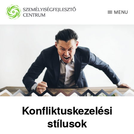
Skip
MENU
to
main
SZEMÉLYISÉGFEJLESZTŐ
CENTRUM
content
Konfliktuskezelési
stílusok