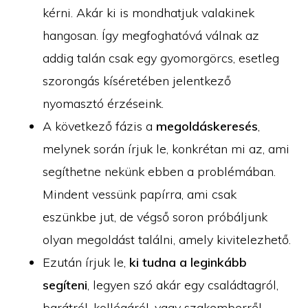
kérni. Akár ki is mondhatjuk valakinek
hangosan. Így megfoghatóvá válnak az
addig talán csak egy gyomorgörcs, esetleg
szorongás kíséretében jelentkező
nyomasztó érzéseink.
A következő fázis a
megoldáskeresés
,
melynek során írjuk le, konkrétan mi az, ami
segíthetne nekünk ebben a problémában.
Mindent vessünk papírra, ami csak
eszünkbe jut, de végső soron próbáljunk
olyan megoldást találni, amely kivitelezhető.
Ezután írjuk le,
ki tudna a leginkább
segíteni
, legyen szó akár egy családtagról,
barátról, kollégáról, vagy szakemberről.