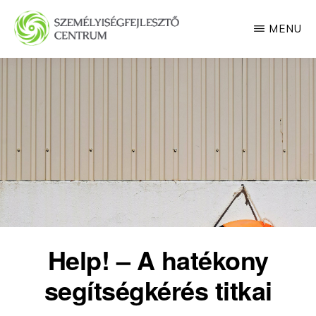
Skip
MENU
to
main
SZEMÉLYISÉGFEJLESZTŐ
CENTRUM
content
Help! – A hatékony
segítségkérés titkai