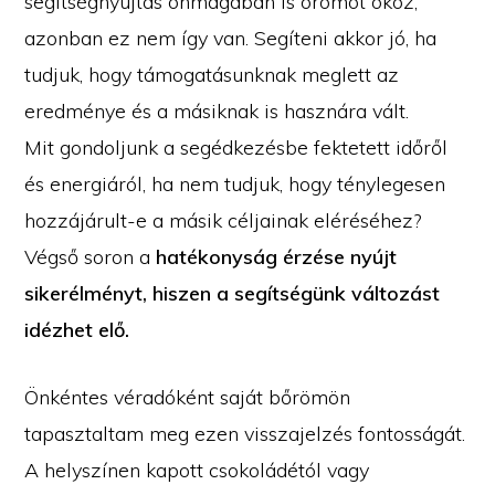
segítségnyújtás önmagában is örömöt okoz,
azonban ez nem így van. Segíteni akkor jó, ha
tudjuk, hogy támogatásunknak meglett az
eredménye és a másiknak is hasznára vált.
Mit gondoljunk a segédkezésbe fektetett időről
és energiáról, ha nem tudjuk, hogy ténylegesen
hozzájárult-e a másik céljainak eléréséhez?
Végső soron a
hatékonyság érzése nyújt
sikerélményt, hiszen a segítségünk változást
idézhet elő.
Önkéntes véradóként saját bőrömön
tapasztaltam meg ezen visszajelzés fontosságát.
A helyszínen kapott csokoládétól vagy