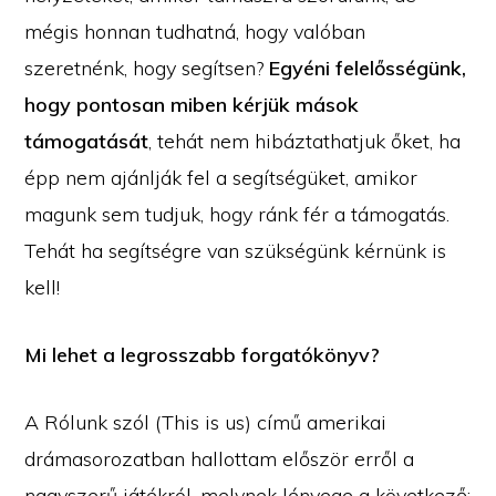
mégis honnan tudhatná, hogy valóban
szeretnénk, hogy segítsen?
Egyéni felelősségünk,
hogy pontosan miben kérjük mások
támogatását
, tehát nem hibáztathatjuk őket, ha
épp nem ajánlják fel a segítségüket, amikor
magunk sem tudjuk, hogy ránk fér a támogatás.
Tehát ha segítségre van szükségünk kérnünk is
kell!
Mi lehet a legrosszabb forgatókönyv?
A Rólunk szól (This is us) című amerikai
drámasorozatban hallottam először erről a
nagyszerű játékról, melynek lényege a következő: