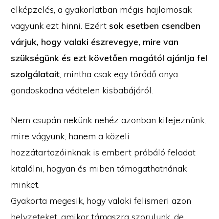
elképzelés, a gyakorlatban mégis hajlamosak
vagyunk ezt hinni. Ezért
sok esetben csendben
várjuk, hogy valaki észrevegye, mire van
szükségünk és ezt követően magától ajánlja fel
szolgálatait
, mintha csak egy törődő anya
gondoskodna védtelen kisbabájáról.
Nem csupán nekünk nehéz azonban kifejeznünk,
mire vágyunk, hanem a közeli
hozzátartozóinknak is embert próbáló feladat
kitalálni, hogyan és miben támogathatnának
minket.
Gyakorta megesik, hogy valaki felismeri azon
helyzeteket, amikor támaszra szorulunk, de