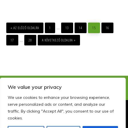
PÁRKAPCSOLAT
A
PÉNZ
TÜKRÉBEN
MENJ
OLDAL
OLDAL
OLDAL
OLDAL
OLDAL
Interim
…
«
AZ ELŐZŐ OLDALRA
1
13
14
15
16
pages
OLDAL
OLDAL
MENJ
Interim
…
17
20
A KÖVETKEZŐ OLDALRA »
omitted
pages
omitted
We value your privacy
We use cookies to enhance your browsing experience,
serve personalized ads or content, and analyze our
traffic. By clicking "Accept All", you consent to our use of
Copyright © 2026 · szemelyisegfejlesztocentrum.hu · info@szfc.hu
cookies.
GYAKORI KÉRDÉSEK
KAPCSOLAT
ADATKEZELÉSI NYILATKOZAT
FACEBOOK
LINKEDIN