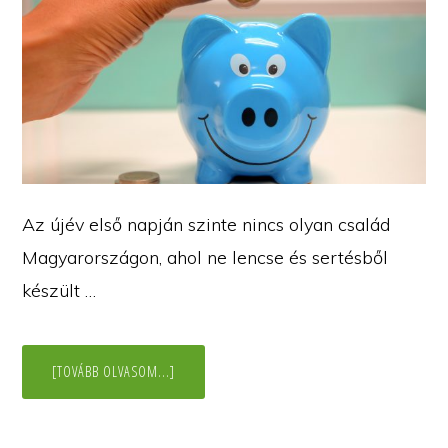
Az újév első napján szinte nincs olyan család
Magyarországon, ahol ne lencse és sertésből
készült …
ABOUT
[TOVÁBB OLVASOM...]
ALL
ABOUT
THE
MONEY
–