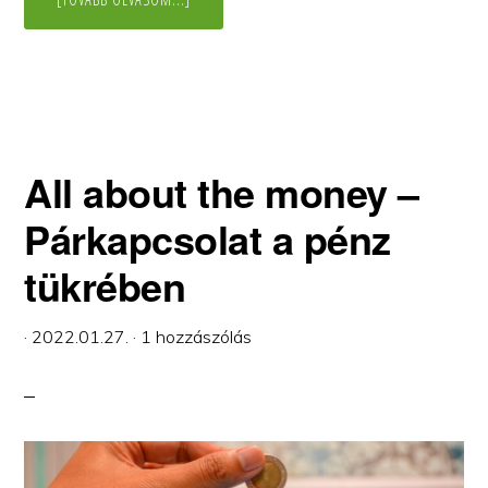
HELP!
–
A
HATÉKONY
SEGÍTSÉGKÉRÉS
TITKAI
All about the money –
Párkapcsolat a pénz
tükrében
·
2022.01.27.
·
1 hozzászólás