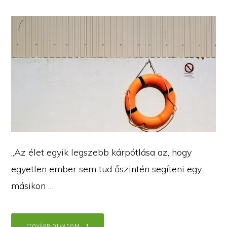
„Az élet egyik legszebb kárpótlása az, hogy
egyetlen ember sem tud őszintén segíteni egy
másikon …
ABOUT
[TOVÁBB OLVASOM...]