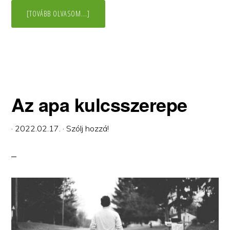
ABOUT
[TOVÁBB OLVASOM...]
A
CSALÁDI
ELVÁRÁSOK
SÚLYA
Az apa kulcsszerepe
·
2022.02.17.
·
Szólj hozzá!