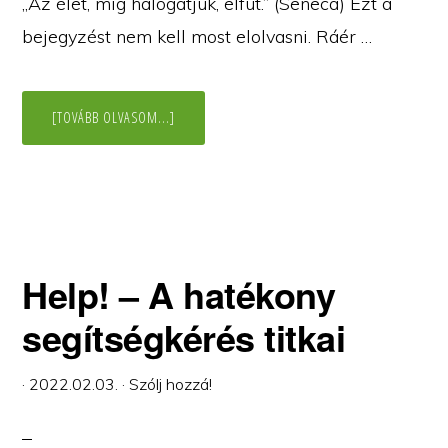
„Az élet, míg halogatjuk, elfut.” (Seneca) Ezt a
bejegyzést nem kell most elolvasni. Ráér …
ABOUT
[TOVÁBB OLVASOM...]
MAJD…
Help! – A hatékony
segítségkérés titkai
·
2022.02.03.
·
Szólj hozzá!