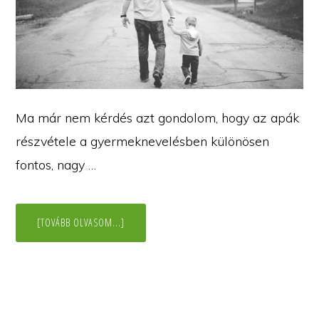
Ma már nem kérdés azt gondolom, hogy az apák
részvétele a gyermeknevelésben különösen
fontos, nagy …
ABOUT
[TOVÁBB OLVASOM...]
AZ
APA
KULCSSZEREPE