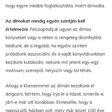
hogy egyre inkább foglalkoztatta, miért álmodta.
Az álmokat mindig egyén szintjén kell
értelmezni
. Felcsaphatjuk ugyan az álmos
könyveket vagy a neten is rengeteg álomfejtést
találunk, de a legjobb, ha egyéni szinten
próbálunk asszociálni, és a saját könyvtárunkban
kezdünk kutakodni, nekünk mit jelent egy-egy
motívum, szereplő, helyszín vagy történés.
Ahogy a kliensemmel az álmán kezdtünk el
dolgozni, kértem, hogy írja le a házat, ismerős-e,
járt-e már ott korábban. Elmesélte, hogy a
nagyszülői házban volt, mely már közel 100 éve