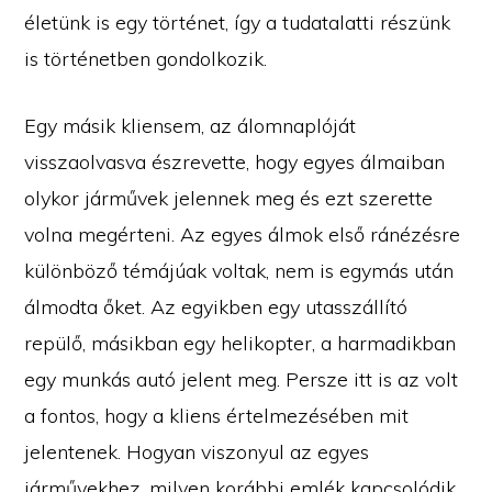
életünk is egy történet, így a tudatalatti részünk
is történetben gondolkozik.
Egy másik kliensem, az álomnaplóját
visszaolvasva észrevette, hogy egyes álmaiban
olykor járművek jelennek meg és ezt szerette
volna megérteni. Az egyes álmok első ránézésre
különböző témájúak voltak, nem is egymás után
álmodta őket. Az egyikben egy utasszállító
repülő, másikban egy helikopter, a harmadikban
egy munkás autó jelent meg. Persze itt is az volt
a fontos, hogy a kliens értelmezésében mit
jelentenek. Hogyan viszonyul az egyes
járművekhez, milyen korábbi emlék kapcsolódik