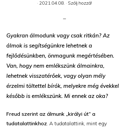
·
2021.04.08.
·
Szólj hozzá!
Gyakran álmodunk vagy csak ritkán? Az
álmok is segítségünkre lehetnek a
fejlődésünkben, önmagunk megértésében.
Van, hogy nem emlékszünk álmainkra,
lehetnek visszatérőek, vagy olyan mély
érzelmi töltettel bírók, melyekre még évekkel
később is emlékszünk. Mi ennek az oka?
Freud szerint az álmunk „királyi út” a
tudatalattinkhoz
. A tudatalattink, mint egy