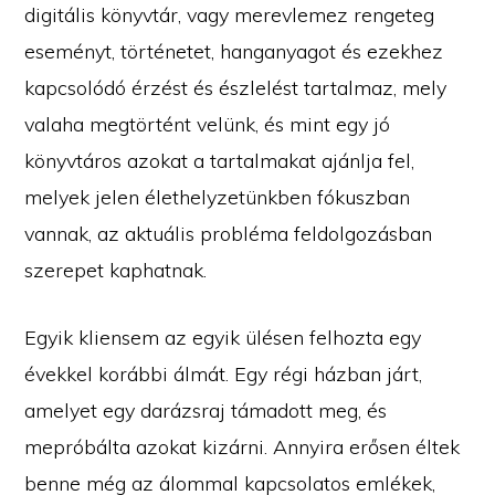
digitális könyvtár, vagy merevlemez rengeteg
eseményt, történetet, hanganyagot és ezekhez
kapcsolódó érzést és észlelést tartalmaz, mely
valaha megtörtént velünk, és mint egy jó
könyvtáros azokat a tartalmakat ajánlja fel,
melyek jelen élethelyzetünkben fókuszban
vannak, az aktuális probléma feldolgozásban
szerepet kaphatnak.
Egyik kliensem az egyik ülésen felhozta egy
évekkel korábbi álmát. Egy régi házban járt,
amelyet egy darázsraj támadott meg, és
mepróbálta azokat kizárni. Annyira erősen éltek
benne még az álommal kapcsolatos emlékek,