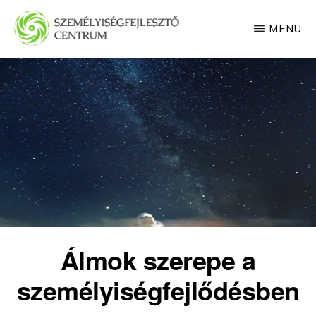
Skip
MENU
to
main
SZEMÉLYISÉGFEJLESZTŐ
CENTRUM
content
Álmok szerepe a
személyiségfejlődésben