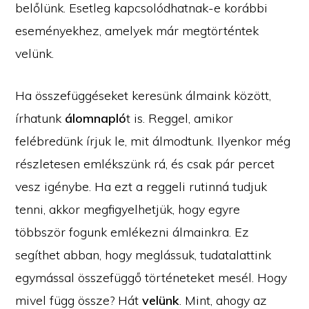
belőlünk. Esetleg kapcsolódhatnak-e korábbi
eseményekhez, amelyek már megtörténtek
velünk.
Ha összefüggéseket keresünk álmaink között,
írhatunk
álomnapló
t is. Reggel, amikor
felébredünk írjuk le, mit álmodtunk. Ilyenkor még
részletesen emlékszünk rá, és csak pár percet
vesz igénybe. Ha ezt a reggeli rutinná tudjuk
tenni, akkor megfigyelhetjük, hogy egyre
többször fogunk emlékezni álmainkra. Ez
segíthet abban, hogy meglássuk, tudatalattink
egymással összefüggő történeteket mesél. Hogy
mivel függ össze? Hát
velünk
. Mint, ahogy az