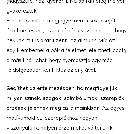
(nagyszülői ház, gyökér, DNS spirál) elég mélyen
gyökereztek.
Fontos azonban megjegyeznem, csak a saját
értelmezésünk, asszociációnk vezethet oda, hogy
nekünk mit is akar üzenni az álmunk. Míg az
egyik embernél a pók a félelmet jelentheti, addig
a másiknál lehet, hogy nyomasztja egy még
feldolgozatlan konfliktus az anyjával.
Segíthet az értelmezésben, ha megfigyeljük,
milyen színek, szagok, szimbólumok, szereplők,
érzések jelennek meg az álmainkban
. Az egyes
motívumokhoz, szereplőkhöz hogyan
viszonyulunk, milyen érzelmeket váltanak ki