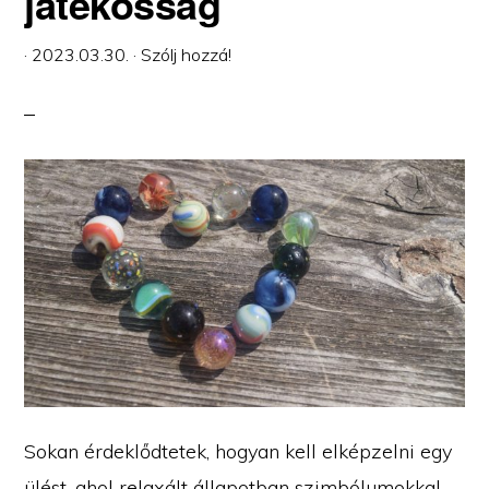
játékosság
·
2023.03.30.
·
Szólj hozzá!
Sokan érdeklődtetek, hogyan kell elképzelni egy
ülést, ahol relaxált állapotban szimbólumokkal …