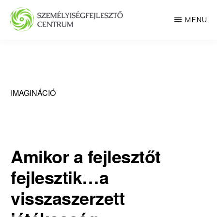
Skip
MENU
to
main
SZEMÉLYISÉGFEJLESZTŐ
CENTRUM
content
IMAGINÁCIÓ
Amikor a fejlesztőt
fejlesztik…a
visszaszerzett