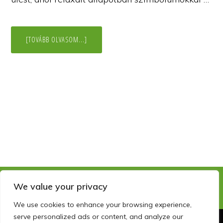
ABOUT
[TOVÁBB OLVASOM...]
AMIKOR
A
FEJLESZTŐT
FEJLESZTIK…
A
VISSZASZERZETT
JÁTÉKOSSÁG
We value your privacy
We use cookies to enhance your browsing experience,
serve personalized ads or content, and analyze our